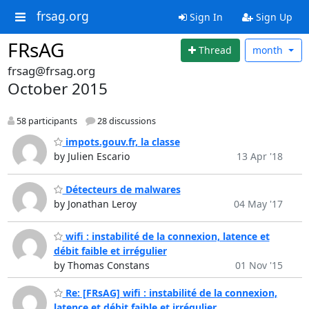
frsag.org
Sign In
Sign Up
FRsAG
Thread
month
frsag@frsag.org
October 2015
58 participants
28 discussions
impots.gouv.fr, la classe
by Julien Escario
13 Apr '18
Détecteurs de malwares
by Jonathan Leroy
04 May '17
wifi : instabilité de la connexion, latence et
débit faible et irrégulier
by Thomas Constans
01 Nov '15
Re: [FRsAG] wifi : instabilité de la connexion,
latence et débit faible et irrégulier