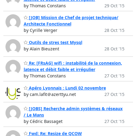
by Thomas Constans
29 Oct '15
[JOB] Mission de Chef de projet technique/
Architecte Fonctionnel
by Cyrille Verger
28 Oct '15
Outils de stres test Mysql
by Alain Bieuzent
28 Oct '15
Re: [FRsAG] wifi : instabilité de la connexion,
latence et débit faible et irrégulier
by Thomas Constans
27 Oct '15
Apéro Lyonnais : Lundi 02 novembre
by cam.lafit＠azerttyu.net
27 Oct '15
[JOBS] Recherche admin systèmes & réseaux
/ Le Mans
by Cédric Bassaget
27 Oct '15
Fwd: Re: Resize de QCOW