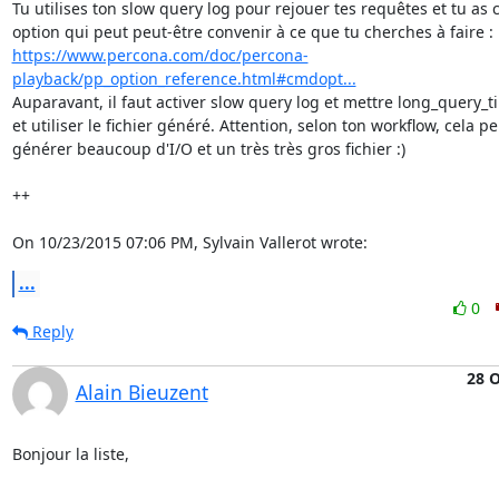
Tu utilises ton slow query log pour rejouer tes requêtes et tu as ce
https://www.percona.com/doc/percona-
playback/pp_option_reference.html#cmdopt...
Auparavant, il faut activer slow query log et mettre long_query_ti
et utiliser le fichier généré. Attention, selon ton workflow, cela peu
générer beaucoup d'I/O et un très très gros fichier :)

++

On 10/23/2015 07:06 PM, Sylvain Vallerot wrote:
...
0
Reply
28 O
Alain Bieuzent
Bonjour la liste,
