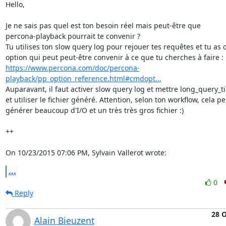
Hello,

Je ne sais pas quel est ton besoin réel mais peut-être que 

percona-playback pourrait te convenir ?

Tu utilises ton slow query log pour rejouer tes requêtes et tu as ce
https://www.percona.com/doc/percona-
playback/pp_option_reference.html#cmdopt...
Auparavant, il faut activer slow query log et mettre long_query_ti
et utiliser le fichier généré. Attention, selon ton workflow, cela peu
générer beaucoup d'I/O et un très très gros fichier :)

++

On 10/23/2015 07:06 PM, Sylvain Vallerot wrote:
...
0
Reply
28 O
Alain Bieuzent