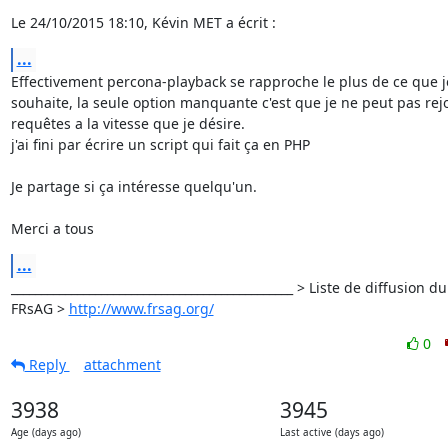
Le 24/10/2015 18:10, Kévin MET a écrit :
...
Effectivement percona-playback se rapproche le plus de ce que je
souhaite, la seule option manquante c'est que je ne peut pas rejo
requêtes a la vitesse que je désire.

j'ai fini par écrire un script qui fait ça en PHP

Je partage si ça intéresse quelqu'un.

Merci a tous
...
_______________________________________________ > Liste de diffusion du

FRsAG > 
http://www.frsag.org/
0
Reply
attachment
3938
3945
Age (days ago)
Last active (days ago)