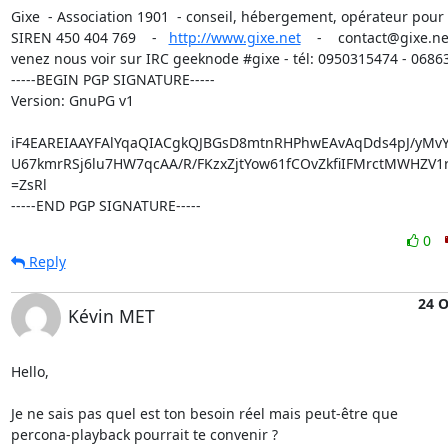
Gixe  - Association 1901  - conseil, hébergement, opérateur pour 
SIREN 450 404 769    -   
http://www.gixe.net
    -    contact@gixe.net
venez nous voir sur IRC geeknode #gixe - tél: 0950315474 - 0686
-----BEGIN PGP SIGNATURE-----

Version: GnuPG v1

iF4EAREIAAYFAlYqaQIACgkQJBGsD8mtnRHPhwEAvAqDds4pJ/yMvYu
U67kmrRSj6lu7HW7qcAA/R/FKzxZjtYow61fCOvZkfiIFMrctMWHZV1r
=ZsRl

-----END PGP SIGNATURE-----
0
Reply
24 O
Kévin MET
Hello,

Je ne sais pas quel est ton besoin réel mais peut-être que 

percona-playback pourrait te convenir ?
