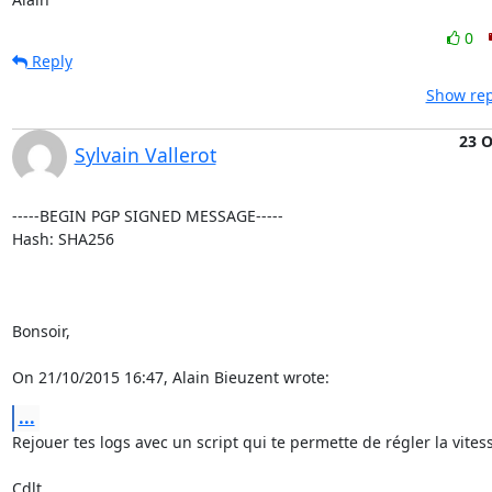
0
Reply
Show rep
23 O
Sylvain Vallerot
-----BEGIN PGP SIGNED MESSAGE-----

Hash: SHA256

Bonsoir,

On 21/10/2015 16:47, Alain Bieuzent wrote:
...
Rejouer tes logs avec un script qui te permette de régler la vitess
Cdlt,
