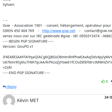
Sylvain

- -- 

Gixe  - Association 1901  - conseil, hébergement, opérateur pour 
SIREN 450 404 769    -   
http://www.gixe.net
    -    contact@gixe.net
venez nous voir sur IRC geeknode #gixe - tél: 0950315474 - 0686
-----BEGIN PGP SIGNATURE-----

Version: GnuPG v1

iF4EAREIAAYFAlYqaQIACgkQJBGsD8mtnRHPhwEAvAqDds4pJ/yMvYu
U67kmrRSj6lu7HW7qcAA/R/FKzxZjtYow61fCOvZkfiIFMrctMWHZV1r
=ZsRl

-----END PGP SIGNATURE-----
0
Reply
24 O
Kévin MET