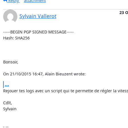
Reply
attachment
23 O
Sylvain Vallerot
-----BEGIN PGP SIGNED MESSAGE-----

Hash: SHA256

Bonsoir,

On 21/10/2015 16:47, Alain Bieuzent wrote:
...
Rejouer tes logs avec un script qui te permette de régler la vitess
Cdlt,

Sylvain

- -- 
