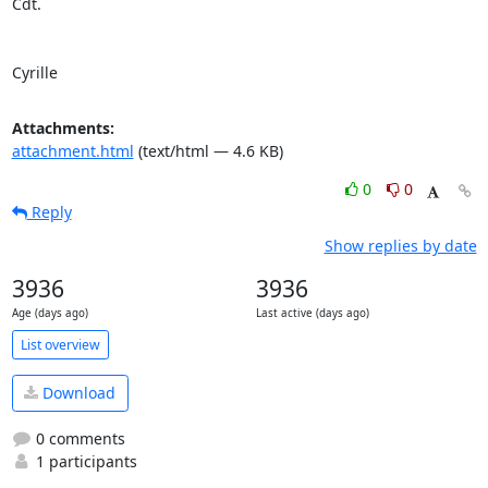
Cdt.

Cyrille
Attachments:
attachment.html
(text/html — 4.6 KB)
0
0
Reply
Show replies by date
3936
3936
Age (days ago)
Last active (days ago)
List overview
Download
0 comments
1 participants