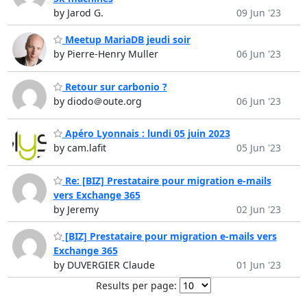
by Jarod G.
09 Jun '23
Meetup MariaDB jeudi soir
by Pierre-Henry Muller
06 Jun '23
Retour sur carbonio ?
by diodo＠oute.org
06 Jun '23
Apéro Lyonnais : lundi 05 juin 2023
by cam.lafit
05 Jun '23
Re: [BIZ] Prestataire pour migration e-mails
vers Exchange 365
by Jeremy
02 Jun '23
[BIZ] Prestataire pour migration e-mails vers
Exchange 365
by DUVERGIER Claude
01 Jun '23
Results per page: