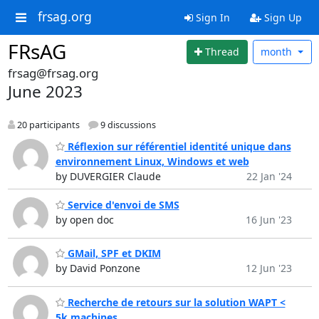
frsag.org
Sign In
Sign Up
FRsAG
Thread
month
frsag@frsag.org
June 2023
20 participants
9 discussions
Réflexion sur référentiel identité unique dans
environnement Linux, Windows et web
by DUVERGIER Claude
22 Jan '24
Service d'envoi de SMS
by open doc
16 Jun '23
GMail, SPF et DKIM
by David Ponzone
12 Jun '23
Recherche de retours sur la solution WAPT <
5k machines