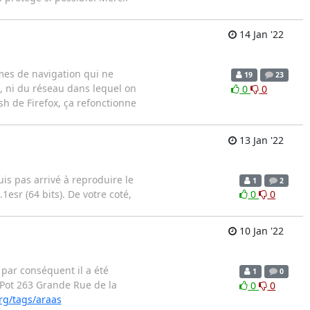
14 Jan '22
mes de navigation qui ne
19
23
), ni du réseau dans lequel on
0
0
sh de Firefox, ça refonctionne
13 Jan '22
is pas arrivé à reproduire le
1
2
1esr (64 bits). De votre coté,
0
0
10 Jan '22
par conséquent il a été
1
0
g-Pot 263 Grande Rue de la
0
0
rg/tags/araas