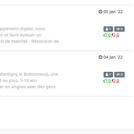
05 Jan '22
oppement digital, nous
1
0
r et faire évoluer un
0
0
 de stabilité - Résolution de
04 Jan '22
 Montigny le Bretonneux), une
1
0
3 ou plus, 5-10 ans
0
0
er en anglais avec des gens