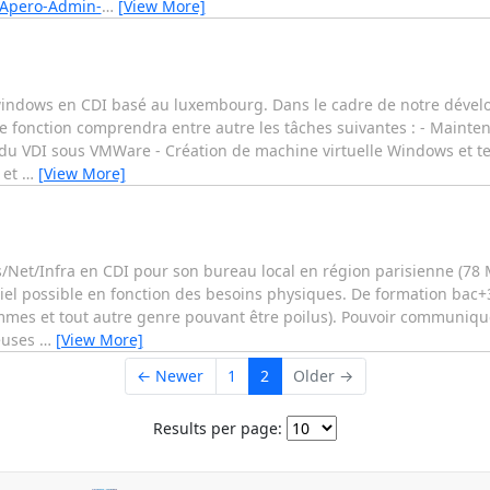
-Apero-Admin-
…
[View More]
indows en CDI basé au luxembourg. Dans le cadre de notre dével
fonction comprendra entre autre les tâches suivantes : - Mainteni
 du VDI sous VMWare - Création de machine virtuelle Windows et test
 et
…
[View More]
ys/Net/Infra en CDI pour son bureau local en région parisienne (78
rtiel possible en fonction des besoins physiques. De formation bac+
emmes et tout autre genre pouvant être poilus). Pouvoir communiqu
euses
…
[View More]
← Newer
1
2
Older →
Results per page: