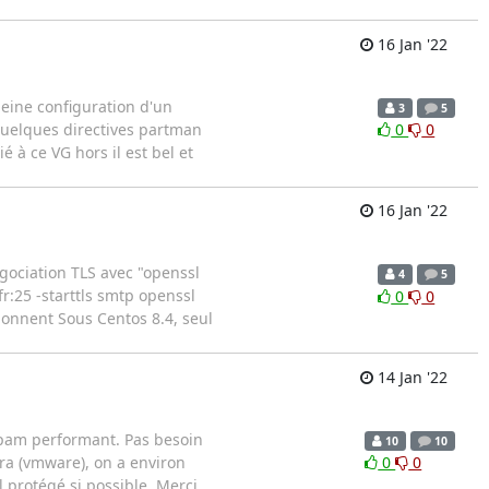
16 Jan '22
pleine configuration d'un
3
5
quelques directives partman
0
0
 à ce VG hors il est bel et
16 Jan '22
gociation TLS avec "openssl
4
5
fr:25 -starttls smtp openssl
0
0
ionnent Sous Centos 8.4, seul
14 Jan '22
ispam performant. Pas besoin
10
10
fra (vmware), on a environ
0
0
l protégé si possible. Merci.