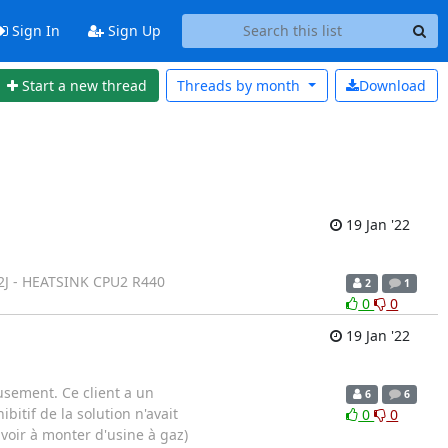
Sign In
Sign Up
Start a new thread
Threads by
month
Download
19 Jan '22
CW2J - HEATSINK CPU2 R440
2
1
0
0
19 Jan '22
eusement. Ce client a un
6
6
bitif de la solution n'avait
0
0
voir à monter d'usine à gaz)