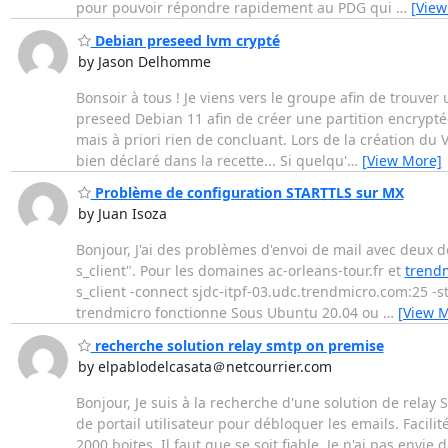
pour pouvoir répondre rapidement au PDG qui
…
[View
Debian preseed lvm crypté
by Jason Delhomme
Bonsoir à tous ! Je viens vers le groupe afin de trouver 
preseed Debian 11 afin de créer une partition encrypté
mais à priori rien de concluant. Lors de la création du 
bien déclaré dans la recette... Si quelqu'
…
[View More]
Problème de configuration STARTTLS sur MX
by Juan Isoza
Bonjour, J'ai des problèmes d'envoi de mail avec deux 
s_client". Pour les domaines ac-orleans-tour.fr et
trend
s_client -connect sjdc-itpf-03.udc.trendmicro.com:25 -
trendmicro fonctionne Sous Ubuntu 20.04 ou
…
[View 
recherche solution relay smtp on premise
by elpablodelcasata＠netcourrier.com
Bonjour, Je suis à la recherche d'une solution de rela
de portail utilisateur pour débloquer les emails. Facili
2000 boites. Il faut que se soit fiable. Je n'ai pas envi