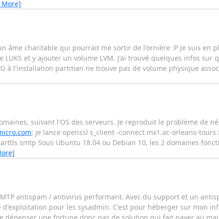
 More]
un âme charitable qui pourrait me sortir de l'ornière :P Je suis en 
e LUKS et y ajouter un volume LVM. J'ai trouvé quelques infos sur 
VG à l'installation partman ne trouve pas de volume physique associé
domaines, suivant l'OS des serveurs. Je reproduit le problème de né
micro.com
; je lance openssl s_client -connect mx1.ac-orleans-tours.
starttls smtp Sous Ubuntu 18.04 ou Debian 10, les 2 domaines fonct
More]
y SMTP antispam / antivirus performant. Avec du support et un ant
té d'exploitation pour les sysadmin. C'est pour héberger sur mon in
e de dépenser une fortune donc pas de solution qui fait payer au mai