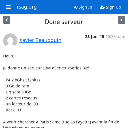
frsag.org
Sign In
Sign Up
Done serveur
23 Jun '15
10:38 a.m.
Xavier Beaudouin
Hello,

Je donne un serveur IBM eServer xSeries 305 :

- P4 2,8Ghz (32bits)

- 3 Go de ram

- Un sata 80Go

- 2 cartes réseaux

- un lecteur de CD

- Rack 1U

A venir chercher a Paris 9eme (rue La Fayette) avant la fin de 
l'été (sinon => benne).
