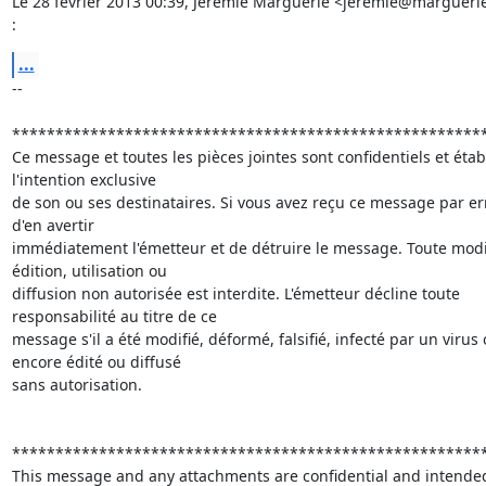
Le 28 février 2013 00:39, Jérémie Marguerie <jeremie@marguerie.
:
...
-- 

*******************************************************
Ce message et toutes les pièces jointes sont confidentiels et établ
l'intention exclusive

de son ou ses destinataires. Si vous avez reçu ce message par err
d'en avertir

immédiatement l'émetteur et de détruire le message. Toute modifi
édition, utilisation ou

diffusion non autorisée est interdite. L'émetteur décline toute

responsabilité au titre de ce

message s'il a été modifié, déformé, falsifié, infecté par un virus 
encore édité ou diffusé

sans autorisation.

*******************************************************
This message and any attachments are confidential and intended 