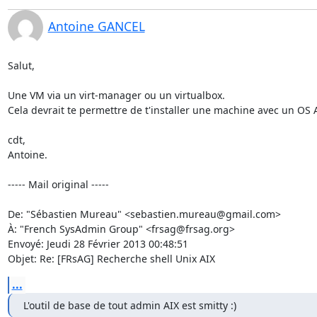
Antoine GANCEL
Salut, 

Une VM via un virt-manager ou un virtualbox. 

Cela devrait te permettre de t'installer une machine avec un OS AI
cdt, 

Antoine. 

----- Mail original -----

De: "Sébastien Mureau" <sebastien.mureau@gmail.com> 

À: "French SysAdmin Group" <frsag@frsag.org> 

Envoyé: Jeudi 28 Février 2013 00:48:51 

Objet: Re: [FRsAG] Recherche shell Unix AIX
...
L'outil de base de tout admin AIX est smitty :)