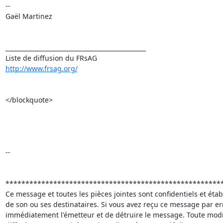
-- 

Gaël Martinez 

_______________________________________________ 

http://www.frsag.org/
</blockquote>

-- 

*******************************************************
Ce message et toutes les pièces jointes sont confidentiels et établi
de son ou ses destinataires. Si vous avez reçu ce message par erre
immédiatement l'émetteur et de détruire le message. Toute modific