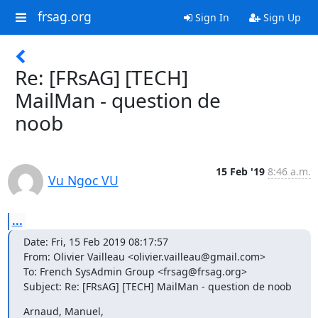
frsag.org
Sign In
Sign Up
Re: [FRsAG] [TECH]
MailMan - question de
noob
15 Feb '19
8:46 a.m.
Vu Ngoc VU
...
Date: Fri, 15 Feb 2019 08:17:57

From: Olivier Vailleau <olivier.vailleau@gmail.com>

To: French SysAdmin Group <frsag@frsag.org>

Subject: Re: [FRsAG] [TECH] MailMan - question de noob
Arnaud, Manuel,
