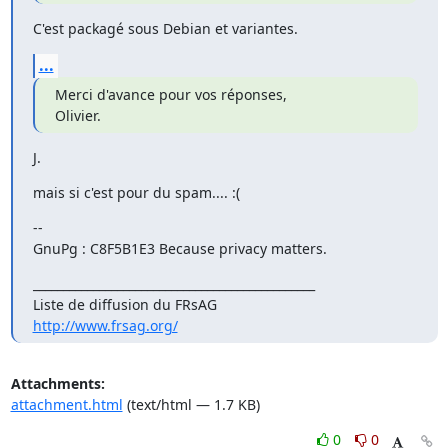
C'est packagé sous Debian et variantes.
...
Merci d'avance pour vos réponses,

Olivier.
J.
mais si c'est pour du spam.... :(
--

GnuPg : C8F5B1E3 Because privacy matters.
_______________________________________________

http://www.frsag.org/
Attachments:
attachment.html
(text/html — 1.7 KB)
0
0