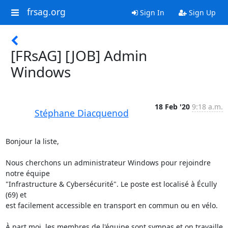
frsag.org
Sign In
Sign Up
[FRsAG] [JOB] Admin
Windows
18 Feb '20
9:18 a.m.
Stéphane Diacquenod
Bonjour la liste,

Nous cherchons un administrateur Windows pour rejoindre 
notre équipe 

"Infrastructure & Cybersécurité". Le poste est localisé à Écully 
(69) et 

est facilement accessible en transport en commun ou en vélo.

À part moi, les membres de l'équipe sont sympas et on travaille 