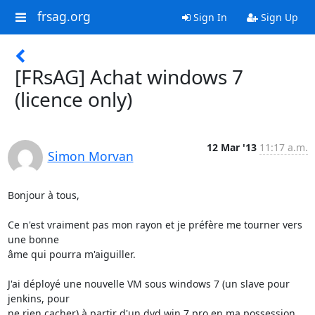
frsag.org
Sign In
Sign Up
[FRsAG] Achat windows 7
(licence only)
12 Mar '13
11:17 a.m.
Simon Morvan
Bonjour à tous,

Ce n'est vraiment pas mon rayon et je préfère me tourner vers 
une bonne

âme qui pourra m'aiguiller.

J'ai déployé une nouvelle VM sous windows 7 (un slave pour 
jenkins, pour

ne rien cacher) à partir d'un dvd win 7 pro en ma possession 