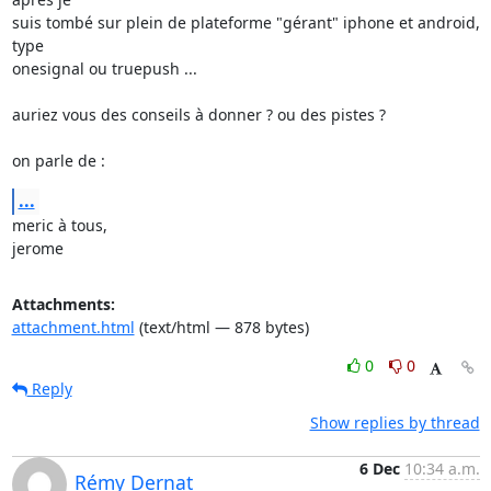
suis tombé sur plein de plateforme "gérant" iphone et android, 
type

onesignal ou truepush ...

auriez vous des conseils à donner ? ou des pistes ?

on parle de :
...
meric à tous,

jerome
Attachments:
attachment.html
(text/html — 878 bytes)
0
0
Reply
Show replies by thread
6 Dec
10:34 a.m.
Rémy Dernat