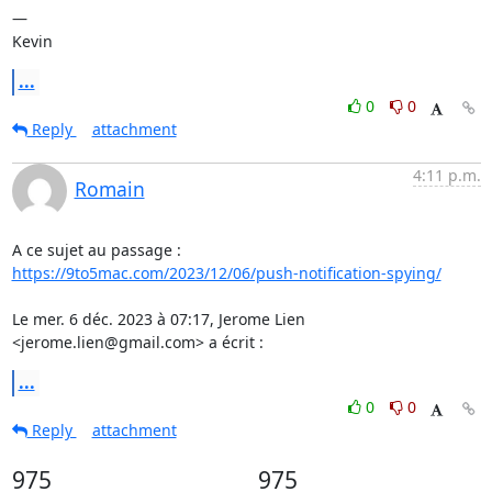
— 

Kevin
...
0
0
Reply
attachment
4:11 p.m.
Romain
https://9to5mac.com/2023/12/06/push-notification-spying/
Le mer. 6 déc. 2023 à 07:17, Jerome Lien 
<jerome.lien@gmail.com> a écrit :
...
0
0
Reply
attachment
975
975