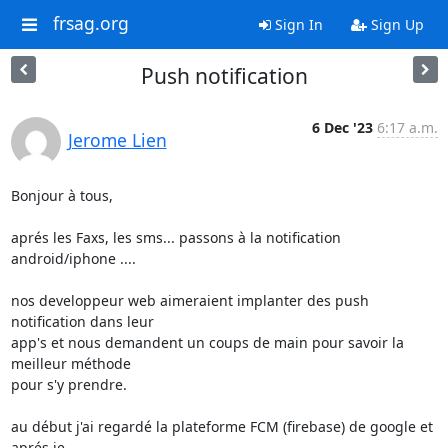
frsag.org
Sign In
Sign Up
Push notification
6 Dec '23
6:17 a.m.
Jerome Lien
Bonjour à tous,

aprés les Faxs, les sms... passons à la notification 
android/iphone ....

nos developpeur web aimeraient implanter des push 
notification dans leur

app's et nous demandent un coups de main pour savoir la 
meilleur méthode

pour s'y prendre.

au début j'ai regardé la plateforme FCM (firebase) de google et 
aprés je
