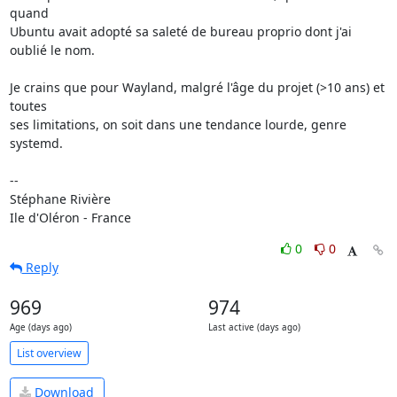
quand 

Ubuntu avait adopté sa saleté de bureau proprio dont j'ai 
oublié le nom.

Je crains que pour Wayland, malgré l'âge du projet (>10 ans) et 
toutes 

ses limitations, on soit dans une tendance lourde, genre 
systemd.

-- 

Stéphane Rivière

Ile d'Oléron - France
0
0
Reply
969
974
Age (days ago)
Last active (days ago)
List overview
Download