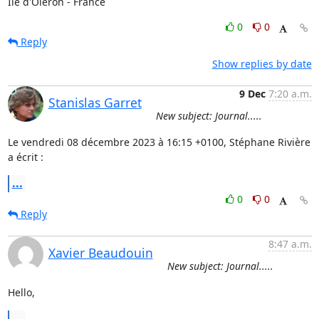
Ile d'Oléron - France
0
0
Reply
Show replies by date
9 Dec
7:20 a.m.
Stanislas Garret
New subject: Journal.....
Le vendredi 08 décembre 2023 à 16:15 +0100, Stéphane Rivière 
a écrit :
...
0
0
Reply
8:47 a.m.
Xavier Beaudouin
New subject: Journal.....
Hello,
...