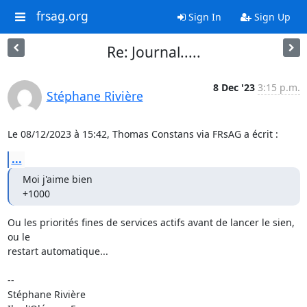
frsag.org
Sign In
Sign Up
Re: Journal.....
8 Dec '23
3:15 p.m.
Stéphane Rivière
Le 08/12/2023 à 15:42, Thomas Constans via FRsAG a écrit :
...
Moi j'aime bien

+1000
Ou les priorités fines de services actifs avant de lancer le sien, 
ou le 

restart automatique...

-- 

Stéphane Rivière
