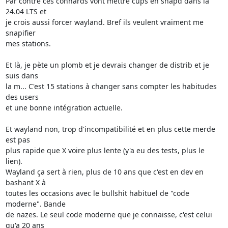
Par contre ces connards vont mettre cups en snapd dans la 
24.04 LTS et 

je crois aussi forcer wayland. Bref ils veulent vraiment me 
snapifier 

mes stations.

Et là, je pète un plomb et je devrais changer de distrib et je 
suis dans 

la m... C'est 15 stations à changer sans compter les habitudes 
des users 

et une bonne intégration actuelle.

Et wayland non, trop d'incompatibilité et en plus cette merde 
est pas 

plus rapide que X voire plus lente (y'a eu des tests, plus le 
lien). 

Wayland ça sert à rien, plus de 10 ans que c'est en dev en 
bashant X à 

toutes les occasions avec le bullshit habituel de "code 
moderne". Bande 

de nazes. Le seul code moderne que je connaisse, c'est celui 
qu'a 20 ans 
