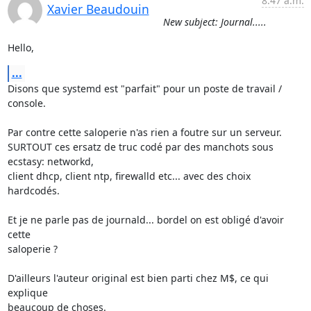
8:47 a.m.
Xavier Beaudouin
New subject: Journal.....
Hello,
...
Disons que systemd est "parfait" pour un poste de travail / 
console.

Par contre cette saloperie n'as rien a foutre sur un serveur.

SURTOUT ces ersatz de truc codé par des manchots sous 
ecstasy: networkd, 

client dhcp, client ntp, firewalld etc... avec des choix 
hardcodés.

Et je ne parle pas de journald... bordel on est obligé d'avoir 
cette 

saloperie ?

D'ailleurs l'auteur original est bien parti chez M$, ce qui 
explique

beaucoup de choses.
