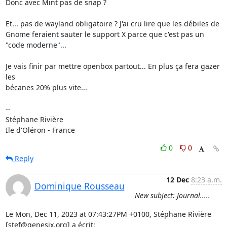
Donc avec Mint pas de snap ?

Et... pas de wayland obligatoire ? J'ai cru lire que les débiles de 

Gnome feraient sauter le support X parce que c'est pas un 
"code moderne"...

Je vais finir par mettre openbox partout... En plus ça fera gazer 
les 

bécanes 20% plus vite...

-- 

Stéphane Rivière

Ile d'Oléron - France
0
0
Reply
12 Dec
8:23 a.m.
Dominique Rousseau
New subject: Journal.....
Le Mon, Dec 11, 2023 at 07:43:27PM +0100, Stéphane Rivière 
[stef@genesix.org] a écrit: