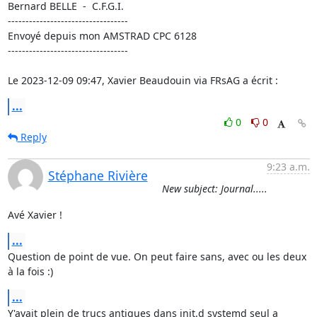
Bernard BELLE  -  C.F.G.I.

----------------------------------

Envoyé depuis mon AMSTRAD CPC 6128

----------------------------------

Le 2023-12-09 09:47, Xavier Beaudouin via FRsAG a écrit :
...
0
0
Reply
9:23 a.m.
Stéphane Rivière
New subject: Journal.....
Avé Xavier !
...
Question de point de vue. On peut faire sans, avec ou les deux 
à la fois :)
...
Y'avait plein de trucs antiques dans init.d systemd seul a 