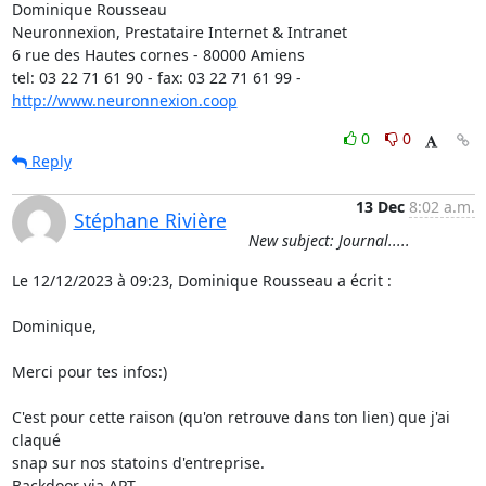
Dominique Rousseau 

Neuronnexion, Prestataire Internet & Intranet

6 rue des Hautes cornes - 80000 Amiens

tel: 03 22 71 61 90 - fax: 03 22 71 61 99 - 
http://www.neuronnexion.coop
0
0
Reply
13 Dec
8:02 a.m.
Stéphane Rivière
New subject: Journal.....
Le 12/12/2023 à 09:23, Dominique Rousseau a écrit :

Dominique,

Merci pour tes infos:)

C'est pour cette raison (qu'on retrouve dans ton lien) que j'ai 
claqué 

snap sur nos statoins d'entreprise.

Backdoor via APT
