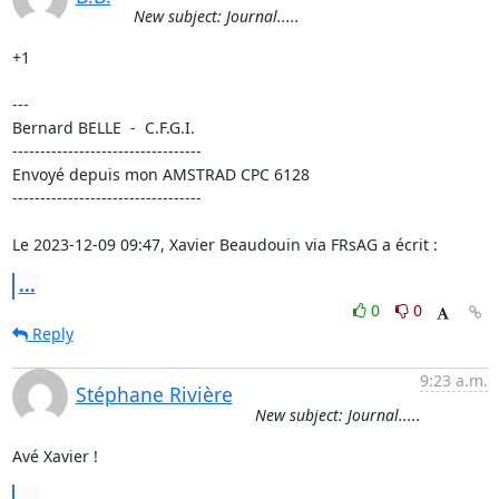
New subject: Journal.....
+1

---

Bernard BELLE  -  C.F.G.I.

----------------------------------

Envoyé depuis mon AMSTRAD CPC 6128

----------------------------------

Le 2023-12-09 09:47, Xavier Beaudouin via FRsAG a écrit :
...
0
0
Reply
9:23 a.m.
Stéphane Rivière
New subject: Journal.....
Avé Xavier !
...