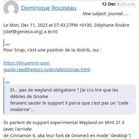
12 Dec
8:23 a.m.
Dominique Rousseau
New subject: Journal.....
Le Mon, Dec 11, 2023 at 07:43:27PM +0100, Stéphane Rivière 
[stef@genesix.org] a écrit:
...
Pour Snap, c'est une position de la distrib, oui :

https://linuxmint-user-
guide.readthedocs.io/en/latest/snap.html
...
Et... pas de wayland obligatoire ? J'ai cru lire que les 
débiles de Gnome

feraient sauter le support X parce que c'est pas un "code 
moderne"...
Ils parlent de support experimental Wayland en Mint 21.3 
(avec l'arrivée

de Cinnamon 6, aka leur fork de Gnome3 en mode "desktop")
