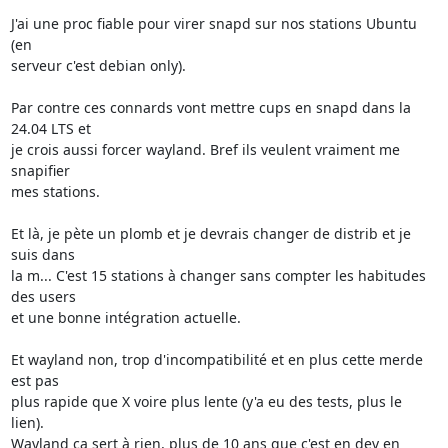
J'ai une proc fiable pour virer snapd sur nos stations Ubuntu 
(en 

serveur c'est debian only).

Par contre ces connards vont mettre cups en snapd dans la 
24.04 LTS et 

je crois aussi forcer wayland. Bref ils veulent vraiment me 
snapifier 

mes stations.

Et là, je pète un plomb et je devrais changer de distrib et je 
suis dans 

la m... C'est 15 stations à changer sans compter les habitudes 
des users 

et une bonne intégration actuelle.

Et wayland non, trop d'incompatibilité et en plus cette merde 
est pas 

plus rapide que X voire plus lente (y'a eu des tests, plus le 
lien). 

Wayland ça sert à rien, plus de 10 ans que c'est en dev en 