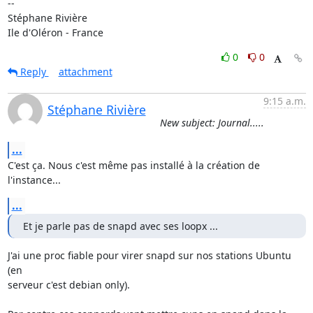
-- 

Stéphane Rivière

Ile d'Oléron - France
0
0
Reply
attachment
9:15 a.m.
Stéphane Rivière
New subject: Journal.....
...
C'est ça. Nous c'est même pas installé à la création de 
l'instance...
...
Et je parle pas de snapd avec ses loopx ...
J'ai une proc fiable pour virer snapd sur nos stations Ubuntu 
(en 

serveur c'est debian only).
