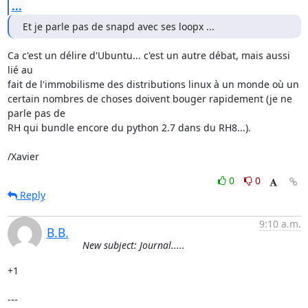
...
Et je parle pas de snapd avec ses loopx ...
Ca c'est un délire d'Ubuntu... c'est un autre débat, mais aussi 
lié au 

fait de l'immobilisme des distributions linux à un monde où un 

certain nombres de choses doivent bouger rapidement (je ne 
parle pas de 

RH qui bundle encore du python 2.7 dans du RH8...).

/Xavier
0
0
Reply
9:10 a.m.
B.B.
New subject: Journal.....
+1

---
