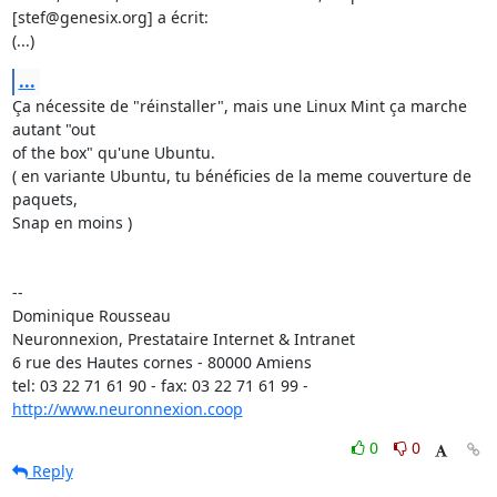
[stef@genesix.org] a écrit:

(...)
...
Ça nécessite de "réinstaller", mais une Linux Mint ça marche 
autant "out

of the box" qu'une Ubuntu. 

( en variante Ubuntu, tu bénéficies de la meme couverture de 
paquets,

Snap en moins )

-- 

Dominique Rousseau 

Neuronnexion, Prestataire Internet & Intranet

6 rue des Hautes cornes - 80000 Amiens

tel: 03 22 71 61 90 - fax: 03 22 71 61 99 - 
http://www.neuronnexion.coop
0
0
Reply