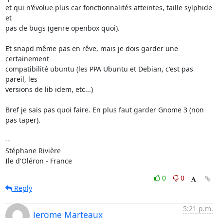
et qui n'évolue plus car fonctionnalités atteintes, taille sylphide 
et 

pas de bugs (genre openbox quoi).

Et snapd même pas en rêve, mais je dois garder une 
certainement 

compatibilité ubuntu (les PPA Ubuntu et Debian, c'est pas 
pareil, les 

versions de lib idem, etc...)

Bref je sais pas quoi faire. En plus faut garder Gnome 3 (non 
pas taper).

-- 

Stéphane Rivière

Ile d'Oléron - France
0
0
Reply
5:21 p.m.
Jerome Marteaux