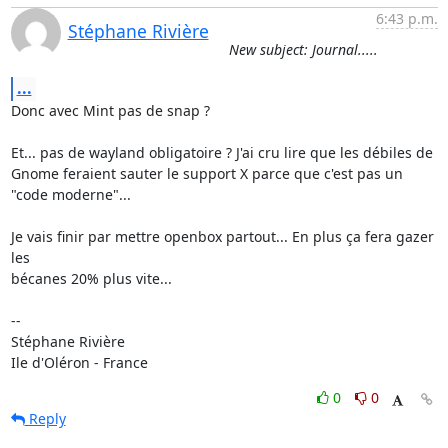
6:43 p.m.
Stéphane Rivière
New subject: Journal.....
...
Donc avec Mint pas de snap ?

Et... pas de wayland obligatoire ? J'ai cru lire que les débiles de 

Gnome feraient sauter le support X parce que c'est pas un 
"code moderne"...

Je vais finir par mettre openbox partout... En plus ça fera gazer 
les 

bécanes 20% plus vite...

-- 

Stéphane Rivière

Ile d'Oléron - France
0
0
Reply