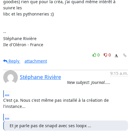
goodies) rien que pour la créa, j'ai quand même intérêt à 
suivre les 

libc et les pythonneries :()

-- 

Stéphane Rivière

Ile d'Oléron - France
0
0
Reply
attachment
9:15 a.m.
Stéphane Rivière
New subject: Journal.....
...
C'est ça. Nous c'est même pas installé à la création de 
l'instance...
...
Et je parle pas de snapd avec ses loopx ...