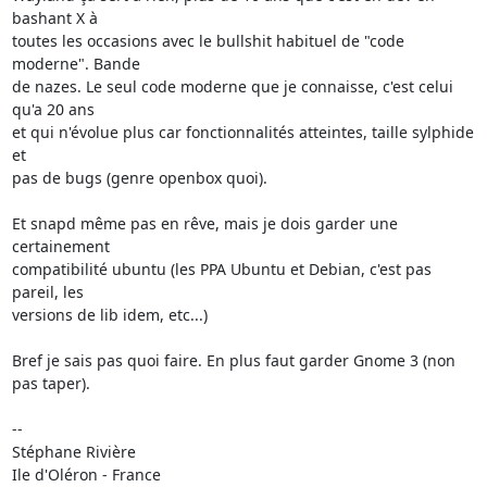
bashant X à 

toutes les occasions avec le bullshit habituel de "code 
moderne". Bande 

de nazes. Le seul code moderne que je connaisse, c'est celui 
qu'a 20 ans 

et qui n'évolue plus car fonctionnalités atteintes, taille sylphide 
et 

pas de bugs (genre openbox quoi).

Et snapd même pas en rêve, mais je dois garder une 
certainement 

compatibilité ubuntu (les PPA Ubuntu et Debian, c'est pas 
pareil, les 

versions de lib idem, etc...)

Bref je sais pas quoi faire. En plus faut garder Gnome 3 (non 
pas taper).

-- 

Stéphane Rivière

Ile d'Oléron - France