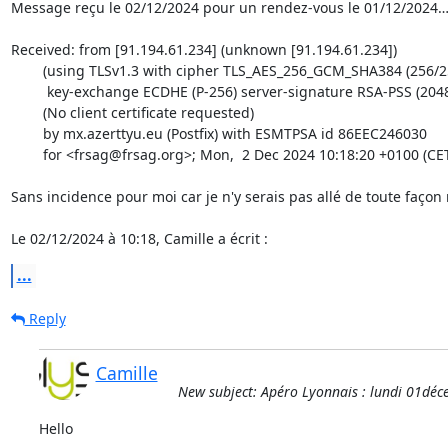
Message reçu le 02/12/2024 pour un rendez-vous le 01/12/2024…
Received: from [91.194.61.234] (unknown [91.194.61.234])

	(using TLSv1.3 with cipher TLS_AES_256_GCM_SHA384 (256/256 bits)

	 key-exchange ECDHE (P-256) server-signature RSA-PSS (2048 bits))

	(No client certificate requested)

	by mx.azerttyu.eu (Postfix) with ESMTPSA id 86EEC246030

	for <frsag@frsag.org>; Mon,  2 Dec 2024 10:18:20 +0100 (CET)

Sans incidence pour moi car je n'y serais pas allé de toute façon
Le 02/12/2024 à 10:18, Camille a écrit :
...
Reply
Camille
New subject: Apéro Lyonnais : lundi 01dé
Hello
