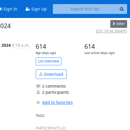
Sign In
Sign Up
older
2024
IOS 18 et IMAPS
c 2024
9:18 a.m.
614
614
Age (days ago)
Last active (days ago)
List overview
Download
2 comments
2 participants
Add to favorites
TAGS
PARTICIPANTS (2)