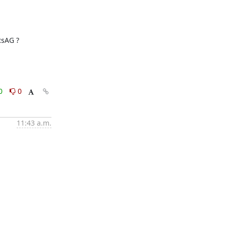
sAG ?

0
0
11:43 a.m.