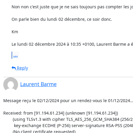
Non non c'est juste que je ne sais toujours pas compter les jour
On parle bien du lundi 02 décembre, ce soir donc.

Km

Le lundi 02 décembre 2024 à 10:35 +0100, Laurent Barme a éc
...
Reply
Laurent Barme
Message reçu le 02/12/2024 pour un rendez-vous le 01/12/2024…
Received: from [91.194.61.234] (unknown [91.194.61.234])

	(using TLSv1.3 with cipher TLS_AES_256_GCM_SHA384 (256/256 bits)

	 key-exchange ECDHE (P-256) server-signature RSA-PSS (2048 bits))

	(No client certificate requested)
