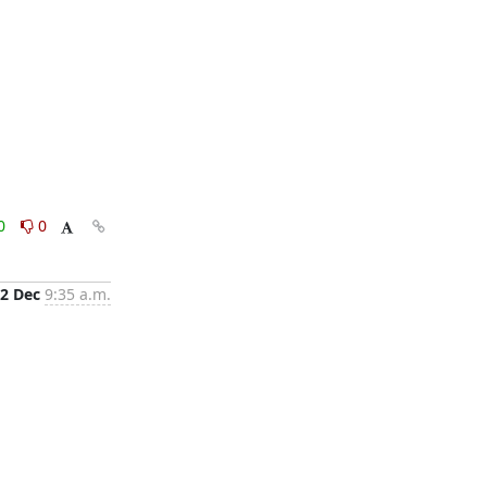
0
0
2 Dec
9:35 a.m.