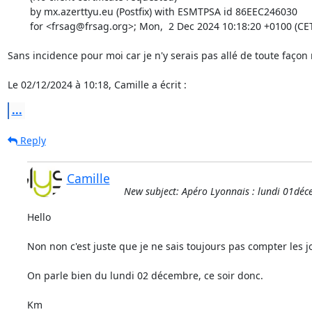
	by mx.azerttyu.eu (Postfix) with ESMTPSA id 86EEC246030

	for <frsag@frsag.org>; Mon,  2 Dec 2024 10:18:20 +0100 (CET)

Sans incidence pour moi car je n'y serais pas allé de toute façon
Le 02/12/2024 à 10:18, Camille a écrit :
...
Reply
Camille
New subject: Apéro Lyonnais : lundi 01dé
Hello

Non non c'est juste que je ne sais toujours pas compter les jour
On parle bien du lundi 02 décembre, ce soir donc.

Km
