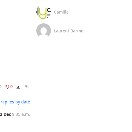
Camille
Laurent Barme
0
0
replies by date
2 Dec
9:35 a.m.