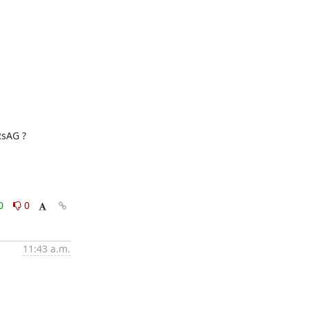
sAG ?

0
0
11:43 a.m.