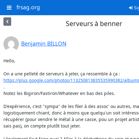
frsag.org
Si
Serveurs à benner
Benjamin BILLON
Hello,

https://plus.google.com/photos/113250813835535990382/albums
.

Notez les Bigiron/Fastiron/Whatever en bas des piles.

D'expérience, c'est "sympa" de les filer à des assoc' ou autres, mai
logistiquement chiant, donc à moins que quelqu'un soit intéressé
récupérer (pour vendre le métal à une casse, pou un projet artisti
sais pas), on compte plutôt tout jeter.

Légalement faut faire quoi ? Aller à la déchetterie du coin et paye