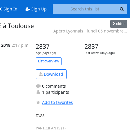
Sign In
Sign Up
older
E à Toulouse
Apéro Lyonnais : lundi 05 novembre...
t 2018
2:17 p.m.
2837
2837
Age (days ago)
Last active (days ago)
List overview
Download
0 comments
1 participants
Add to favorites
TAGS
PARTICIPANTS (1)