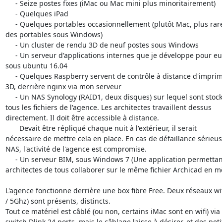
     - Seize postes fixes (iMac ou Mac mini plus minoritairement)

     - Quelques iPad

     - Quelques portables occasionnellement (plutôt Mac, plus rarement 

des portables sous Windows)

     - Un cluster de rendu 3D de neuf postes sous Windows

     - Un serveur d'applications internes que je développe pour eux, 

sous ubuntu 16.04

     - Quelques Raspberry servent de contrôle à distance d'imprimantes 

3D, derrière nginx via mon serveur

     - Un NAS Synology (RAID1, deux disques) sur lequel sont stockés 

tous les fichiers de l'agence. Les architectes travaillent dessus 

directement. Il doit être accessible à distance.

       Devait être répliqué chaque nuit à l'extérieur, il serait 

nécessaire de mettre cela en place. En cas de défaillance sérieuse
NAS, l'activité de l'agence est compromise.

     - Un serveur BIM, sous Windows 7 (Une application permettant aux 

architectes de tous collaborer sur le même fichier Archicad en 
L'agence fonctionne derrière une box fibre Free. Deux réseaux wifi 
/ 5Ghz) sont présents, distincts.

Tout ce matériel est câblé (ou non, certains iMac sont en wifi) via 
switch Dlink 24 ports, mais le câblage laisse à désirer, et des petit