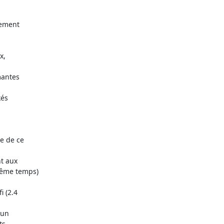
 de ce 

même temps)

(2.4 

un 

s 
