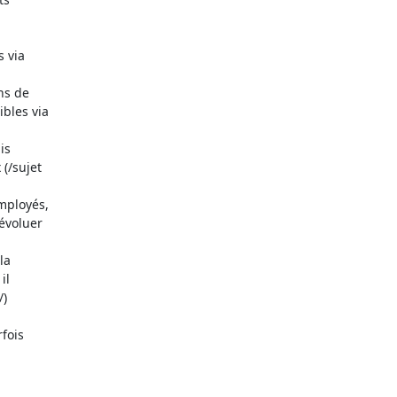
via 

s de 

les via 

s 

/sujet 

ployés, 

voluer 

a 

l 

)

ois 
