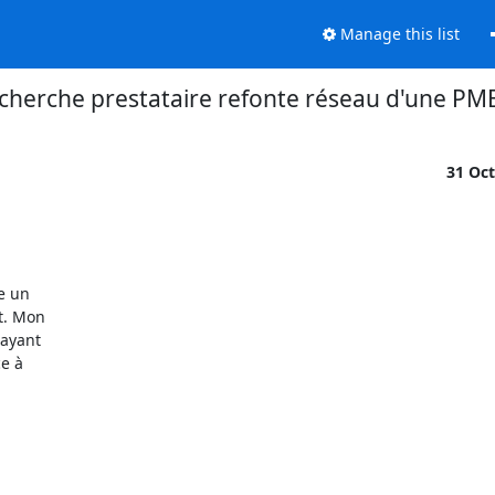
Manage this list
echerche prestataire refonte réseau d'une PM
31 Oc
 un 

. Mon 

ayant 

 à 
