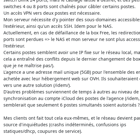
switches 4 ou 8 ports sont chaînés pour câbler certains postes.

Un accès VPN vers deux postes est nécessaire.

Mon serveur nécessite d'y pointer des sous-domaines accessibles 
l'extérieur, ainsi qu'un accès SSH. Idem pour le NAS.

Actuellement, en cas de défaillance de la box Free, les redirection
ports sont perdues => le NAS et mon serveur ne sont plus accessib
l'extérieur.

Certains postes semblent avoir une IP fixe sur le réseau local, mai
cela a entraîné des conflits depuis le dernier changement de box (
que je ne maîtrise pas/).

L'agence a une adresse mail unique (5GB) pour l'ensemble des em
achetée avec leur hébergement web sur OVH. Ils souhaiteraient é
vers une autre solution (/idem/).

D'autres problèmes surviennent de temps à autres au niveau de l
synchronisation au compte iCloud des postes de l'agence (/idem, i
semblerait que seulement 6 postes simultanés soient autorisés ?/
Mes clients ont fait tout cela eux-mêmes, et le réseau devient parf
source d'inquiétudes (crashs indéterminés, confusions ips 

statiques/dhcp, coupures de service).
