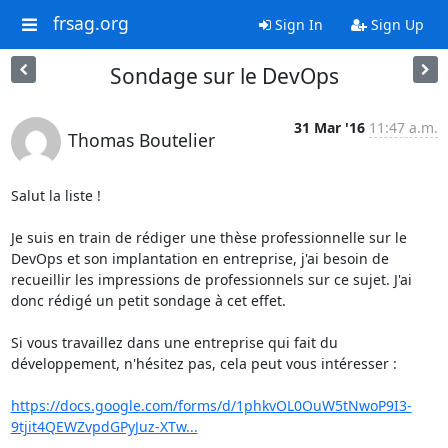
frsag.org
Sign In
Sign Up
Sondage sur le DevOps
31 Mar '16
11:47 a.m.
Thomas Boutelier
Salut la liste !

Je suis en train de rédiger une thèse professionnelle sur le 
DevOps et son implantation en entreprise, j'ai besoin de 
recueillir les impressions de professionnels sur ce sujet. J'ai 
donc rédigé un petit sondage à cet effet.

Si vous travaillez dans une entreprise qui fait du 
développement, n'hésitez pas, cela peut vous intéresser :

https://docs.google.com/forms/d/1phkvOL0OuW5tNwoP9I3-
9tjit4QEWZvpdGPyJuz-XTw...