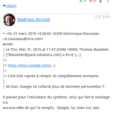
0
0
Reply
2:37 p.m.
Mathieu Arnold
+--On 31 mars 2016 14:26:02 +0200 Dominique Rousseau 
<d.rousseau@nnx.com>

wrote:

| Le Thu, Mar 31, 2016 at 11:47:20AM +0000, Thomas Boutelier

| [TBoutelier@pack-solutions.com] a écrit: [...]

|> 

|> 
https://docs.google.com/(
...)

|> 

|> C'est très rapide à remplir et complètement anonyme.

| 

| Ah bon, Google ne collecte plus de données personelles ?!

Il parlait pour l'utilisateur du système, celui qui fait le sondage 
n'a

aucune idée de qui l'a remplis.  Google, lui, bien sur, sait.
