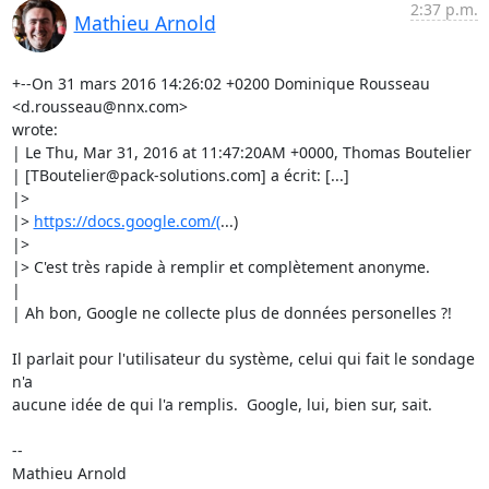
2:37 p.m.
Mathieu Arnold
+--On 31 mars 2016 14:26:02 +0200 Dominique Rousseau 
<d.rousseau@nnx.com>

wrote:

| Le Thu, Mar 31, 2016 at 11:47:20AM +0000, Thomas Boutelier

| [TBoutelier@pack-solutions.com] a écrit: [...]

|> 

|> 
https://docs.google.com/(
...)

|> 

|> C'est très rapide à remplir et complètement anonyme.

| 

| Ah bon, Google ne collecte plus de données personelles ?!

Il parlait pour l'utilisateur du système, celui qui fait le sondage 
n'a

aucune idée de qui l'a remplis.  Google, lui, bien sur, sait.

-- 

Mathieu Arnold