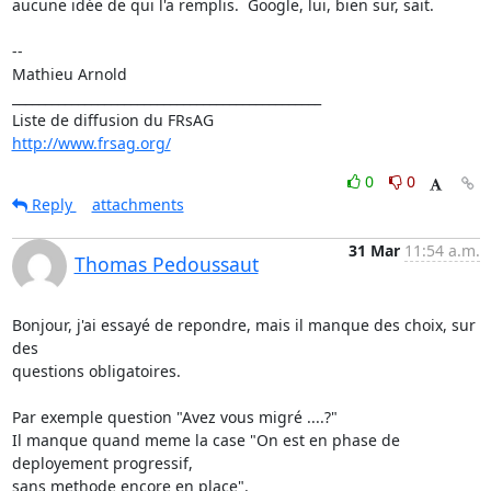
aucune idée de qui l'a remplis.  Google, lui, bien sur, sait.

--

Mathieu Arnold

_______________________________________________

http://www.frsag.org/
0
0
Reply
attachments
31 Mar
11:54 a.m.
Thomas Pedoussaut
Bonjour, j'ai essayé de repondre, mais il manque des choix, sur 
des 

questions obligatoires.

Par exemple question "Avez vous migré ....?"

Il manque quand meme la case "On est en phase de 
deployement progressif, 

sans methode encore en place".
