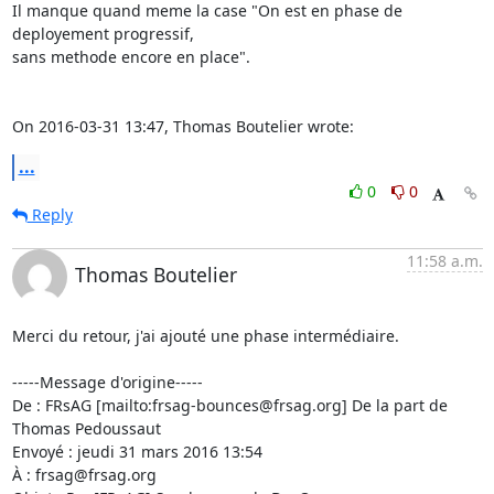
Il manque quand meme la case "On est en phase de 
deployement progressif, 

sans methode encore en place".

On 2016-03-31 13:47, Thomas Boutelier wrote:
...
0
0
Reply
11:58 a.m.
Thomas Boutelier
Merci du retour, j'ai ajouté une phase intermédiaire.

-----Message d'origine-----

De : FRsAG [mailto:frsag-bounces@frsag.org] De la part de 
Thomas Pedoussaut

Envoyé : jeudi 31 mars 2016 13:54

À : frsag@frsag.org
