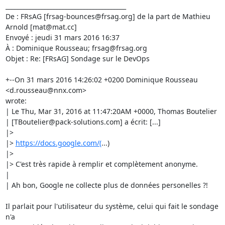
________________________________________

De : FRsAG [frsag-bounces@frsag.org] de la part de Mathieu 
Arnold [mat@mat.cc]

Envoyé : jeudi 31 mars 2016 16:37

À : Dominique Rousseau; frsag@frsag.org

Objet : Re: [FRsAG] Sondage sur le DevOps

+--On 31 mars 2016 14:26:02 +0200 Dominique Rousseau 
<d.rousseau@nnx.com>

wrote:

| Le Thu, Mar 31, 2016 at 11:47:20AM +0000, Thomas Boutelier

| [TBoutelier@pack-solutions.com] a écrit: [...]

|>

|> 
https://docs.google.com/(
...)

|>

|> C'est très rapide à remplir et complètement anonyme.

|

| Ah bon, Google ne collecte plus de données personelles ?!

Il parlait pour l'utilisateur du système, celui qui fait le sondage 
n'a
