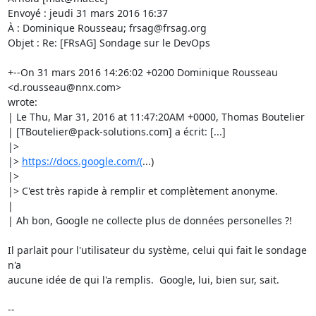
Envoyé : jeudi 31 mars 2016 16:37

À : Dominique Rousseau; frsag@frsag.org

Objet : Re: [FRsAG] Sondage sur le DevOps

+--On 31 mars 2016 14:26:02 +0200 Dominique Rousseau 
<d.rousseau@nnx.com>

wrote:

| Le Thu, Mar 31, 2016 at 11:47:20AM +0000, Thomas Boutelier

| [TBoutelier@pack-solutions.com] a écrit: [...]

|>

|> 
https://docs.google.com/(
...)

|>

|> C'est très rapide à remplir et complètement anonyme.

|

| Ah bon, Google ne collecte plus de données personelles ?!

Il parlait pour l'utilisateur du système, celui qui fait le sondage 
n'a

aucune idée de qui l'a remplis.  Google, lui, bien sur, sait.

--
