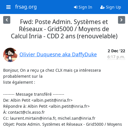
frsag.org
Sign In
Sign Up
Fwd: Poste Admin. Systèmes et
Réseaux - Grid5000 / Moyens de
Calcul Inria - CDD 2 ans (renouvelable)
2 Dec '22
Olivier Duquesne aka DaffyDuke
6:17 p.m.
Bonjour, On a reçu ça chez CLX mais ça intéressera 
probablement sur la

liste également : 

-------- Message transféré --------

De: Albin Petit <albin.petit@inria.fr>

Répondre à: Albin Petit <albin.petit@inria.fr>

À: contact@clx.asso.fr

Cc: laurent.mirtain@inria.fr, michel.san@inria.fr

Objet: Poste Admin. Systèmes et Réseaux - Grid5000 / Moyens 