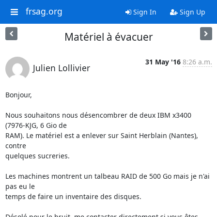
frsag.org
Sign In
Sign Up
Matériel à évacuer
31 May '16
8:26 a.m.
Julien Lollivier
Bonjour,

Nous souhaitons nous désencombrer de deux IBM x3400 
(7976-KJG, 6 Gio de

RAM). Le matériel est a enlever sur Saint Herblain (Nantes), 
contre

quelques sucreries.

Les machines montrent un talbeau RAID de 500 Go mais je n'ai 
pas eu le

temps de faire un inventaire des disques.

Désolé pour le bruit, me contacter directement si vous êtes 