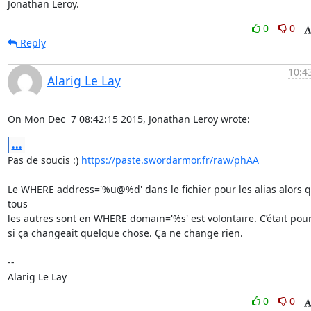
Jonathan Leroy.
0
0
Reply
10:4
Alarig Le Lay
On Mon Dec  7 08:42:15 2015, Jonathan Leroy wrote:
...
Pas de soucis :) 
https://paste.swordarmor.fr/raw/phAA
Le WHERE address='%u@%d' dans le fichier pour les alias alors q
tous

les autres sont en WHERE domain='%s' est volontaire. C’était pour 
si ça changeait quelque chose. Ça ne change rien.

-- 

Alarig Le Lay
0
0