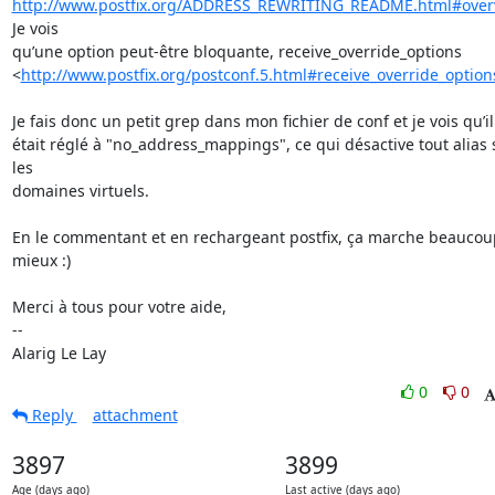
http://www.postfix.org/ADDRESS_REWRITING_README.html#over
Je vois

qu’une option peut-être bloquante, receive_override_options

<
http://www.postfix.org/postconf.5.html#receive_override_option
Je fais donc un petit grep dans mon fichier de conf et je vois qu’il

était réglé à "no_address_mappings", ce qui désactive tout alias s
les

domaines virtuels.

En le commentant et en rechargeant postfix, ça marche beaucoup
mieux :)

Merci à tous pour votre aide,

-- 

Alarig Le Lay
0
0
Reply
attachment
3897
3899
Age (days ago)
Last active (days ago)