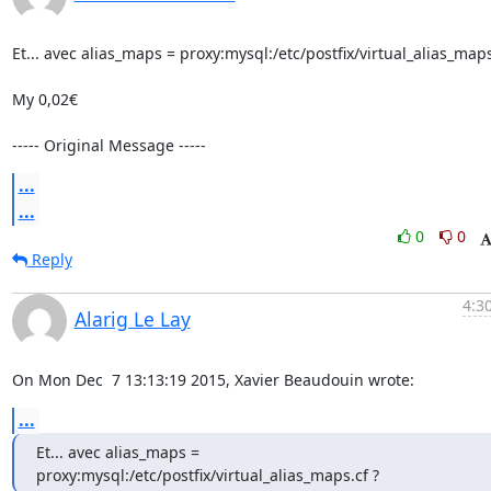
Et... avec alias_maps = proxy:mysql:/etc/postfix/virtual_alias_maps.
My 0,02€

----- Original Message -----
...
...
0
0
Reply
4:3
Alarig Le Lay
On Mon Dec  7 13:13:19 2015, Xavier Beaudouin wrote:
...
Et... avec alias_maps = 
proxy:mysql:/etc/postfix/virtual_alias_maps.cf ?