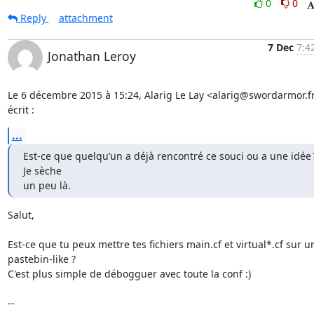
0
0
Reply
attachment
7 Dec
7:4
Jonathan Leroy
Le 6 décembre 2015 à 15:24, Alarig Le Lay <alarig@swordarmor.fr
écrit :
...
Est-ce que quelqu’un a déjà rencontré ce souci ou a une idée ?
Je sèche

un peu là.
Salut,

Est-ce que tu peux mettre tes fichiers main.cf et virtual*.cf sur un
pastebin-like ?

C'est plus simple de débogguer avec toute la conf :)

-- 
