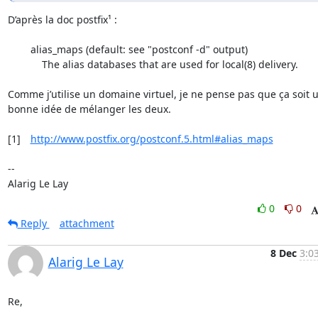
D’après la doc postfix¹ :

	alias_maps (default: see "postconf -d" output)

	    The alias databases that are used for local(8) delivery.

Comme j’utilise un domaine virtuel, je ne pense pas que ça soit u
bonne idée de mélanger les deux.

[1]	
http://www.postfix.org/postconf.5.html#alias_maps
-- 

Alarig Le Lay
0
0
Reply
attachment
8 Dec
3:0
Alarig Le Lay
Re,
