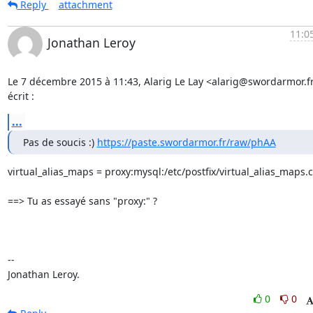
Reply
attachment
11:0
Jonathan Leroy
Le 7 décembre 2015 à 11:43, Alarig Le Lay <alarig@swordarmor.fr
écrit :
...
Pas de soucis :) 
https://paste.swordarmor.fr/raw/phAA
virtual_alias_maps = proxy:mysql:/etc/postfix/virtual_alias_maps.cf
==> Tu as essayé sans "proxy:" ?

-- 

Jonathan Leroy.
0
0