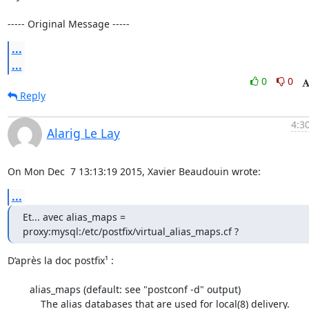
----- Original Message -----
...
...
0
0
Reply
4:3
Alarig Le Lay
On Mon Dec  7 13:13:19 2015, Xavier Beaudouin wrote:
...
Et... avec alias_maps = 
proxy:mysql:/etc/postfix/virtual_alias_maps.cf ?
D’après la doc postfix¹ :

	alias_maps (default: see "postconf -d" output)

	    The alias databases that are used for local(8) delivery.
