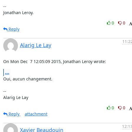
-- 

Jonathan Leroy.
0
0
Reply
11:2
Alarig Le Lay
On Mon Dec  7 12:05:09 2015, Jonathan Leroy wrote:
...
Oui, aucun changement.

-- 

Alarig Le Lay
0
0
Reply
attachment
12:1
Xavier Beaudouin