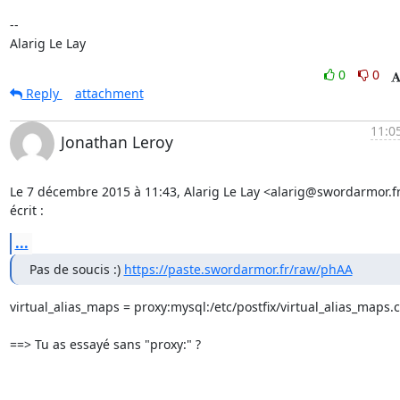
-- 

Alarig Le Lay
0
0
Reply
attachment
11:0
Jonathan Leroy
Le 7 décembre 2015 à 11:43, Alarig Le Lay <alarig@swordarmor.fr
écrit :
...
Pas de soucis :) 
https://paste.swordarmor.fr/raw/phAA
virtual_alias_maps = proxy:mysql:/etc/postfix/virtual_alias_maps.cf
==> Tu as essayé sans "proxy:" ?
