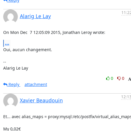
Reply
11:2
Alarig Le Lay
On Mon Dec  7 12:05:09 2015, Jonathan Leroy wrote:
...
Oui, aucun changement.

-- 

Alarig Le Lay
0
0
Reply
attachment
12:1
Xavier Beaudouin
Et... avec alias_maps = proxy:mysql:/etc/postfix/virtual_alias_maps.
My 0,02€
