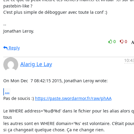
pastebin-like ?

C'est plus simple de débogguer avec toute la conf :)

-- 

Jonathan Leroy.
0
0
Reply
10:4
Alarig Le Lay
On Mon Dec  7 08:42:15 2015, Jonathan Leroy wrote:
...
Pas de soucis :) 
https://paste.swordarmor.fr/raw/phAA
Le WHERE address='%u@%d' dans le fichier pour les alias alors q
tous

les autres sont en WHERE domain='%s' est volontaire. C’était pour 
si ça changeait quelque chose. Ça ne change rien.
