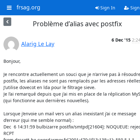
frsag.org
Sign In
Sign
Problème d’alias avec postfix
6 Dec '15
2:2
Alarig Le Lay
Bonjour,

Je rencontre actuellement un souci que je n’arrive pas à résoudre
postfix, les aliases ne sont pas remplacés par les adresses réelles
J’utilise dovecot en lda pour le filtrage sieve.

Je l’ai remarqué depuis que j’ai mis en place de la réplication MyS
(qui fonctionne aux dernières nouvelles).

Lorsque j’envoie un mail vers un alias inexistant j’ai ce message

d’erreur (qui me semble normal) :

Dec  6 14:31:59 bulbizarre postfix/smtpd[21604]: NOQUEUE: reject
RCPT

from drscott-he.swordarmor.fr[2001:470:1f13:138::1]: 550 5.1.1
