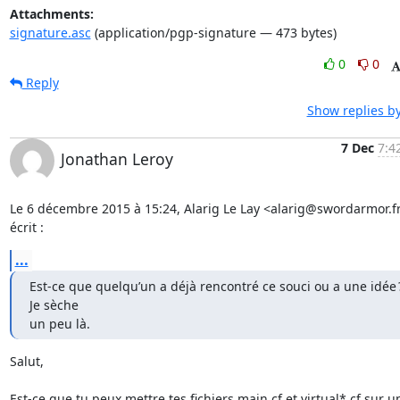
Attachments:
signature.asc
(application/pgp-signature — 473 bytes)
0
0
Reply
Show replies b
7 Dec
7:4
Jonathan Leroy
Le 6 décembre 2015 à 15:24, Alarig Le Lay <alarig@swordarmor.fr
écrit :
...
Est-ce que quelqu’un a déjà rencontré ce souci ou a une idée ?
Je sèche

un peu là.
Salut,

Est-ce que tu peux mettre tes fichiers main.cf et virtual*.cf sur un