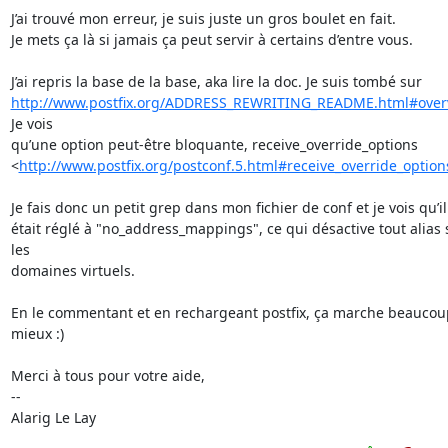
J’ai trouvé mon erreur, je suis juste un gros boulet en fait.

Je mets ça là si jamais ça peut servir à certains d’entre vous.

http://www.postfix.org/ADDRESS_REWRITING_README.html#over
Je vois

qu’une option peut-être bloquante, receive_override_options

<
http://www.postfix.org/postconf.5.html#receive_override_option
Je fais donc un petit grep dans mon fichier de conf et je vois qu’il

était réglé à "no_address_mappings", ce qui désactive tout alias s
les

domaines virtuels.

En le commentant et en rechargeant postfix, ça marche beaucoup
mieux :)

Merci à tous pour votre aide,

-- 

Alarig Le Lay