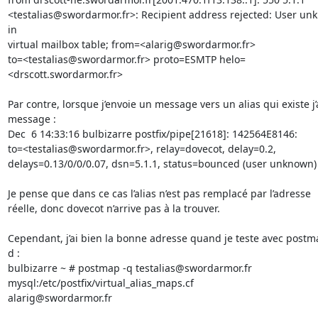
<testalias@swordarmor.fr>: Recipient address rejected: User un
in

virtual mailbox table; from=<alarig@swordarmor.fr>

to=<testalias@swordarmor.fr> proto=ESMTP helo=
<drscott.swordarmor.fr>

Par contre, lorsque j’envoie un message vers un alias qui existe j’a
message :

Dec  6 14:33:16 bulbizarre postfix/pipe[21618]: 142564E8146:

to=<testalias@swordarmor.fr>, relay=dovecot, delay=0.2,

delays=0.13/0/0/0.07, dsn=5.1.1, status=bounced (user unknown)

Je pense que dans ce cas l’alias n’est pas remplacé par l’adresse

réelle, donc dovecot n’arrive pas à la trouver.

Cependant, j’ai bien la bonne adresse quand je teste avec postm
d :

bulbizarre ~ # postmap -q testalias@swordarmor.fr 
mysql:/etc/postfix/virtual_alias_maps.cf

alarig@swordarmor.fr
