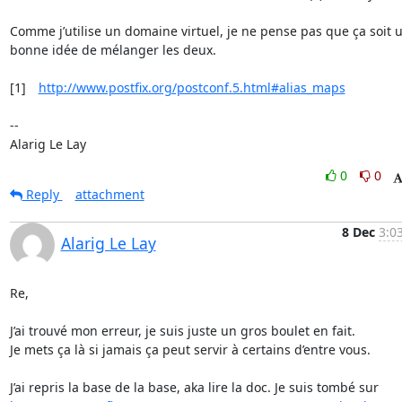
Comme j’utilise un domaine virtuel, je ne pense pas que ça soit u
bonne idée de mélanger les deux.

[1]	
http://www.postfix.org/postconf.5.html#alias_maps
-- 

Alarig Le Lay
0
0
Reply
attachment
8 Dec
3:0
Alarig Le Lay
Re,

J’ai trouvé mon erreur, je suis juste un gros boulet en fait.

Je mets ça là si jamais ça peut servir à certains d’entre vous.
