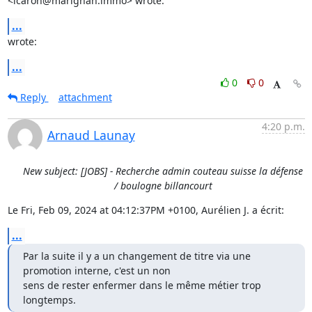
<lcaron@marignan.immo> wrote:
...
wrote:
...
0
0
Reply
attachment
4:20 p.m.
Arnaud Launay
New subject: [JOBS] - Recherche admin couteau suisse la défense
/ boulogne billancourt
Le Fri, Feb 09, 2024 at 04:12:37PM +0100, Aurélien J. a écrit:
...
Par la suite il y a un changement de titre via une 
promotion interne, c'est un non

sens de rester enfermer dans le même métier trop 
longtemps.