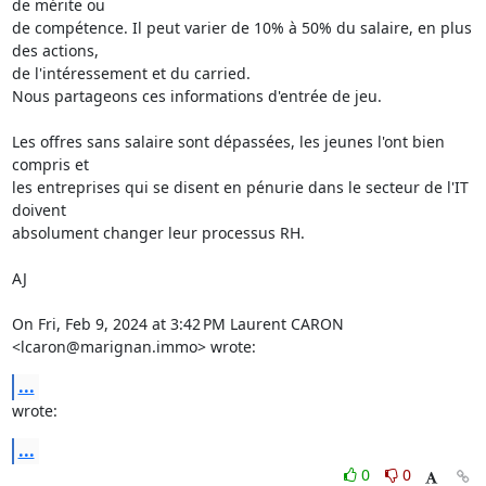
de mérite ou

de compétence. Il peut varier de 10% à 50% du salaire, en plus 
des actions,

de l'intéressement et du carried.

Nous partageons ces informations d'entrée de jeu.

Les offres sans salaire sont dépassées, les jeunes l'ont bien 
compris et

les entreprises qui se disent en pénurie dans le secteur de l'IT 
doivent

absolument changer leur processus RH.

AJ

On Fri, Feb 9, 2024 at 3:42 PM Laurent CARON 
<lcaron@marignan.immo> wrote:
...
wrote:
...
0
0