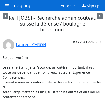
frsag.org
Sign In
Sign Up
Re: [JOBS] - Recherche admin couteau
suisse la défense / boulogne
billancourt
9 Feb '24
2:42 p.m.
Laurent CARON
Bonjour Aurélien,

Le salaire étant, je te l'accorde, un critère important, il est

toutefois dépendant de nombreux facteurs: Expérience, 
Compétences, ...

il serait à mon avis indécent de parler de fourchette tant celle-
ci

serait large, flattant les uns, frustrant les autres et au final ne

contentant personne.
