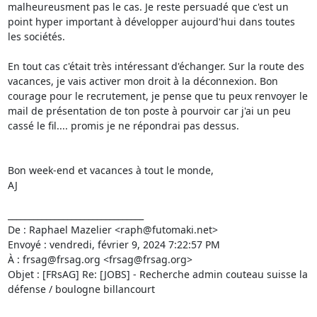
malheureusment pas le cas. Je reste persuadé que c'est un 
point hyper important à développer aujourd'hui dans toutes 
les sociétés.

En tout cas c'était très intéressant d'échanger. Sur la route des 
vacances, je vais activer mon droit à la déconnexion. Bon 
courage pour le recrutement, je pense que tu peux renvoyer le 
mail de présentation de ton poste à pourvoir car j'ai un peu 
cassé le fil.... promis je ne répondrai pas dessus.

Bon week-end et vacances à tout le monde,

AJ

________________________________

De : Raphael Mazelier <raph@futomaki.net>

Envoyé : vendredi, février 9, 2024 7:22:57 PM

À : frsag@frsag.org <frsag@frsag.org>

Objet : [FRsAG] Re: [JOBS] - Recherche admin couteau suisse la 
défense / boulogne billancourt
