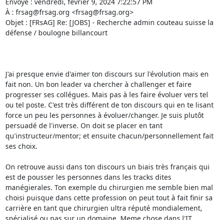
Envoyé : vendredi, février 9, 2024 7:22:57 PM

À : frsag@frsag.org <frsag@frsag.org>

Objet : [FRsAG] Re: [JOBS] - Recherche admin couteau suisse la 
défense / boulogne billancourt

J'ai presque envie d'aimer ton discours sur l'évolution mais en 
fait non. Un bon leader va chercher à challenger et faire 
progresser ses collégues. Mais pas à les faire évoluer vers tel 
ou tel poste. C'est très différent de ton discours qui en te lisant 
force un peu les personnes à évoluer/changer. Je suis plutôt 
persuadé de l'inverse. On doit se placer en tant 
qu'instructeur/mentor; et ensuite chacun/personnellement fait 
ses choix.

On retrouve aussi dans ton discours un biais très français qui 
est de pousser les personnes dans les tracks dites 
manégierales. Ton exemple du chirurgien me semble bien mal 
choisi puisque dans cette profession on peut tout à fait finir sa 
carrière en tant que chirurgien ultra réputé mondialement, 
spécialisé ou pas sur un domaine. Meme chose dans l'IT. 