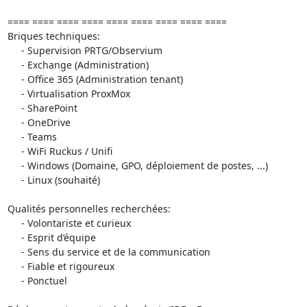
==== ==== ==== ==== ==== ==== ==== ==== ====

Briques techniques:

     - Supervision PRTG/Observium

     - Exchange (Administration)

     - Office 365 (Administration tenant)

     - Virtualisation ProxMox

     - SharePoint

     - OneDrive

     - Teams

     - WiFi Ruckus / Unifi

     - Windows (Domaine, GPO, déploiement de postes, ...)

     - Linux (souhaité)

Qualités personnelles recherchées:

     - Volontariste et curieux

     - Esprit d’équipe

     - Sens du service et de la communication

     - Fiable et rigoureux

     - Ponctuel
