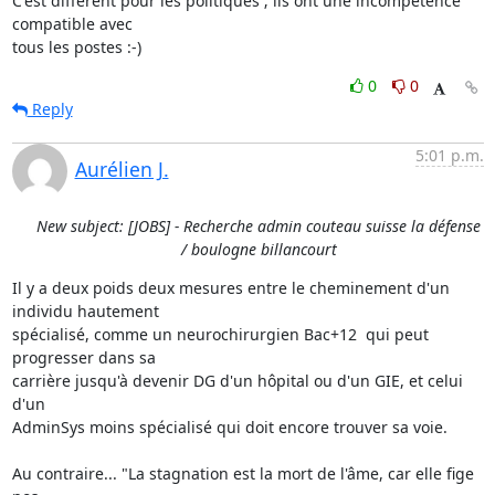
C'est différent pour les politiques ; ils ont une incompétence 
compatible avec 

tous les postes :-)
0
0
Reply
5:01 p.m.
Aurélien J.
New subject: [JOBS] - Recherche admin couteau suisse la défense
/ boulogne billancourt
Il y a deux poids deux mesures entre le cheminement d'un 
individu hautement

spécialisé, comme un neurochirurgien Bac+12  qui peut 
progresser dans sa

carrière jusqu'à devenir DG d'un hôpital ou d'un GIE, et celui 
d'un

AdminSys moins spécialisé qui doit encore trouver sa voie.

Au contraire... "La stagnation est la mort de l'âme, car elle fige 