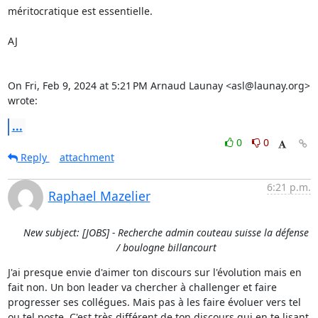
méritocratique est essentielle.

AJ

On Fri, Feb 9, 2024 at 5:21 PM Arnaud Launay <asl@launay.org> 
wrote:
...
0
0
Reply
attachment
6:21 p.m.
Raphael Mazelier
New subject: [JOBS] - Recherche admin couteau suisse la défense
/ boulogne billancourt
J'ai presque envie d'aimer ton discours sur l'évolution mais en 
fait non. Un bon leader va chercher à challenger et faire 
progresser ses collégues. Mais pas à les faire évoluer vers tel 
ou tel poste. C'est très différent de ton discours qui en te lisant 