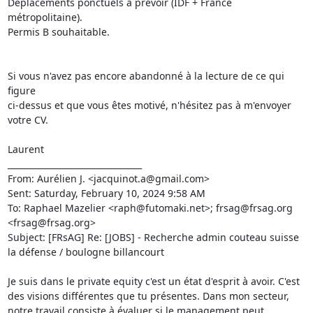
Déplacements ponctuels à prévoir (IDF + France 
métropolitaine).

Permis B souhaitable.

Si vous n'avez pas encore abandonné à la lecture de ce qui 
figure

ci-dessus et que vous êtes motivé, n'hésitez pas à m'envoyer 
votre CV.

Laurent

________________________________

From: Aurélien J. <jacquinot.a@gmail.com>

Sent: Saturday, February 10, 2024 9:58 AM

To: Raphael Mazelier <raph@futomaki.net>; frsag@frsag.org 
<frsag@frsag.org>

Subject: [FRsAG] Re: [JOBS] - Recherche admin couteau suisse 
la défense / boulogne billancourt

Je suis dans le private equity c'est un état d'esprit à avoir. C'est 
des visions différentes que tu présentes. Dans mon secteur, 
notre travail consiste à évaluer si le management peut 