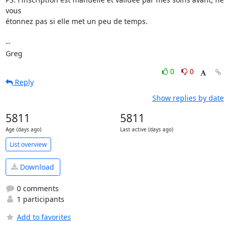
vous 

étonnez pas si elle met un peu de temps.

-- 

Greg
0
0
Reply
Show replies by date
5811
5811
Age (days ago)
Last active (days ago)
List overview
Download
0 comments
1 participants
Add to favorites