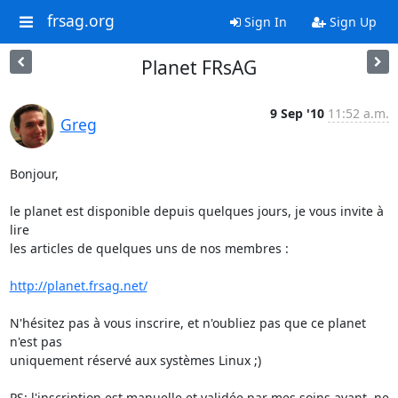
frsag.org
Sign In
Sign Up
Planet FRsAG
9 Sep '10
11:52 a.m.
Greg
Bonjour,

le planet est disponible depuis quelques jours, je vous invite à 
lire 

les articles de quelques uns de nos membres :

http://planet.frsag.net/
N'hésitez pas à vous inscrire, et n'oubliez pas que ce planet 
n'est pas 

uniquement réservé aux systèmes Linux ;)

PS: l'inscription est manuelle et validée par mes soins avant, ne 