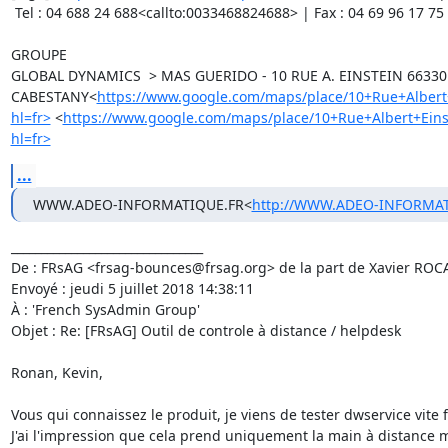
 Tel : 04 688 24 688<callto:0033468824688> | Fax : 04 69 96 17 75

GROUPE

GLOBAL DYNAMICS  > MAS GUERIDO - 10 RUE A. EINSTEIN 66330 
CABESTANY<
https://www.google.com/maps/place/10+Rue+Albe
hl=fr>
 <
https://www.google.com/maps/place/10+Rue+Albert+E
hl=fr>
...
WWW.ADEO-INFORMATIQUE.FR<
http://WWW.ADEO-INFORMAT
________________________________

De : FRsAG <frsag-bounces@frsag.org> de la part de Xavier ROC
Envoyé : jeudi 5 juillet 2018 14:38:11

À : 'French SysAdmin Group'

Objet : Re: [FRsAG] Outil de controle à distance / helpdesk

Ronan, Kevin,

Vous qui connaissez le produit, je viens de tester dwservice vite fa
J'ai l'impression que cela prend uniquement la main à distance m