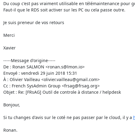
Du coup c'est pas vraiment utilisable en télémaintenance pour gui
Faut-il que le RDS soit activer sur les PC ou cela passe outre.

Je suis preneur de vos retours

Merci

Xavier

-----Message d'origine-----

De : Ronan SALMON <ronan.s@lmon.io> 

Envoyé : vendredi 29 juin 2018 15:31

À : Olivier Vailleau <olivier.vailleau@gmail.com>

Cc : French SysAdmin Group <frsag@frsag.org>

Objet : Re: [FRsAG] Outil de controle à distance / helpdesk

Bonjour,

Si tu changes d'avis sur le coté ne pas passer par le cloud, il y a 
Ronan.
