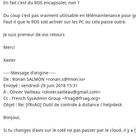
En fait c'est du RDS encapsuler, non ?

Du coup c'est pas vraiment utilisable en télémaintenance pour gui
Faut-il que le RDS soit activer sur les PC ou cela passe outre.

Je suis preneur de vos retours

Merci

Xavier

-----Message d'origine-----

De : Ronan SALMON <ronan.s@lmon.io>

Envoyé : vendredi 29 juin 2018 15:31

À : Olivier Vailleau <olivier.vailleau@gmail.com>

Cc : French SysAdmin Group <frsag@frsag.org>

Objet : Re: [FRsAG] Outil de controle à distance / helpdesk

Bonjour,

Si tu changes d'avis sur le coté ne pas passer par le cloud, il y a 