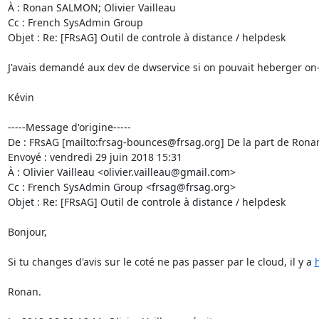
À : Ronan SALMON; Olivier Vailleau

Cc : French SysAdmin Group

Objet : Re: [FRsAG] Outil de controle à distance / helpdesk

J'avais demandé aux dev de dwservice si on pouvait heberger on-p
Kévin

-----Message d'origine-----

De : FRsAG [mailto:frsag-bounces@frsag.org] De la part de Ron
Envoyé : vendredi 29 juin 2018 15:31

À : Olivier Vailleau <olivier.vailleau@gmail.com>

Cc : French SysAdmin Group <frsag@frsag.org>

Objet : Re: [FRsAG] Outil de controle à distance / helpdesk

Bonjour,

Si tu changes d'avis sur le coté ne pas passer par le cloud, il y a 
Ronan.
