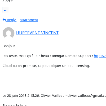
a écrit :
...
Reply
attachment
HURTEVENT VINCENT
Bonjour,

Pas testé, mais ça à l’air beau : Bomgar Remote Support : 
https:
Cloud ou on-premise, ca peut piquer un peu licensing.

Le 28 juin 2018 à 15:26, Olivier Vailleau <olivier.vailleau@gmail.c
Bonjour la liste,
