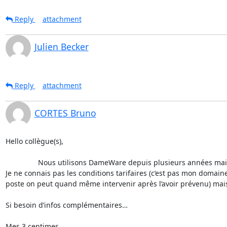
Reply
attachment
Julien Becker
Reply
attachment
CORTES Bruno
Hello collègue(s),

                Nous utilisons DameWare depuis plusieurs années maintenant et mis à part la galère de validation de la licence à l’installation du logiciel nous en sommes assez content…

Je ne connais pas les conditions tarifaires (c’est pas mon domaine),
poste on peut quand même intervenir après l’avoir prévenu) mais 
Si besoin d’infos complémentaires…

Mes 3 centimes…
