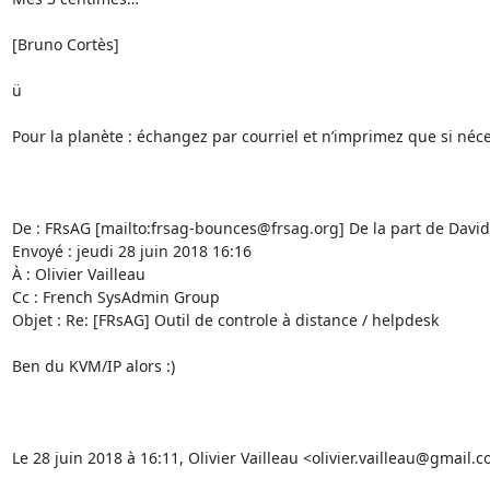
[Bruno Cortès]

ü

Pour la planète : échangez par courriel et n’imprimez que si néces
De : FRsAG [mailto:frsag-bounces@frsag.org] De la part de David
Envoyé : jeudi 28 juin 2018 16:16

À : Olivier Vailleau

Cc : French SysAdmin Group

Objet : Re: [FRsAG] Outil de controle à distance / helpdesk

Ben du KVM/IP alors :)

Le 28 juin 2018 à 16:11, Olivier Vailleau <olivier.vailleau@gmail.c