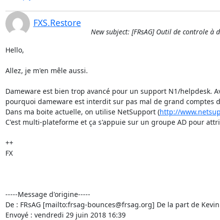
FXS.Restore
New subject: [FRsAG] Outil de controle à d
Hello,

Allez, je m'en mêle aussi.

Dameware est bien trop avancé pour un support N1/helpdesk. Ave
pourquoi dameware est interdit sur pas mal de grand comptes d
Dans ma boite actuelle, on utilise NetSupport (
http://www.netsu
C'est multi-plateforme et ça s'appuie sur un groupe AD pour attri
++

FX

-----Message d'origine-----

De : FRsAG [mailto:frsag-bounces@frsag.org] De la part de Kevin
Envoyé : vendredi 29 juin 2018 16:39
