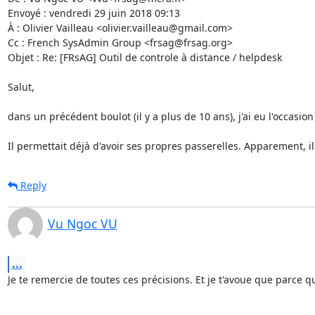
Envoyé : vendredi 29 juin 2018 09:13

À : Olivier Vailleau <olivier.vailleau@gmail.com>

Cc : French SysAdmin Group <frsag@frsag.org>

Objet : Re: [FRsAG] Outil de controle à distance / helpdesk

Salut,

dans un précédent boulot (il y a plus de 10 ans), j'ai eu l'occasio
Il permettait déjà d'avoir ses propres passerelles. Apparement, il
Reply
Vu Ngoc VU
...
Je te remercie de toutes ces précisions. Et je t'avoue que parce que