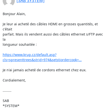
[SAB SYSTEM]
Bonjour Alain,

Je leur ai acheté des câbles HDMI en grosses quantités, et 
c'était 

parfait. Mais ils vendent aussi des câbles ethernet s/FTP avec 
la 

longueur souhaitée :

https://www.krup.cz/default.asp?
cls=spresenttrees&strid=974&setstiordercook=...
Je n'ai jamais acheté de cordons ethernet chez eux.

Cordialement,

.........

SAB

*SYSTEM*
