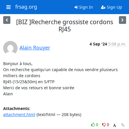
frsag.org
Sign In
Sign Up
[BIZ ]Recherche grossiste cordons
RJ45
4 Sep '24
5:08 p.m.
Alain Rouyer
Bonjour à tous,

On recherche quelqu'un capable de nous vendre plusieurs 
milliers de cordons

RJ45 (15/25&50m) en S/FTP

Merci de vos retours et bonne soirée

Alain
Attachments:
attachment.html
(text/html — 208 bytes)
0
0