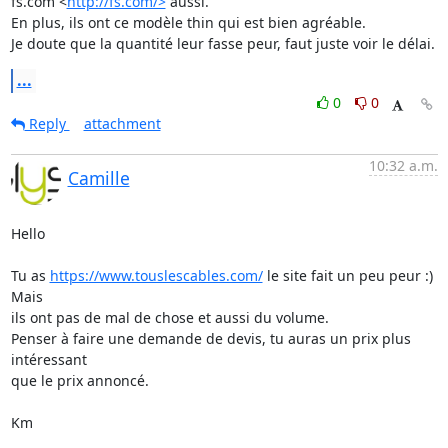
fs.com <
http://fs.com/>
 aussi.

En plus, ils ont ce modèle thin qui est bien agréable.

Je doute que la quantité leur fasse peur, faut juste voir le délai.
...
0
0
Reply
attachment
10:32 a.m.
Camille
Hello

Tu as 
https://www.touslescables.com/
 le site fait un peu peur :) 
Mais

ils ont pas de mal de chose et aussi du volume.

Penser à faire une demande de devis, tu auras un prix plus 
intéressant

que le prix annoncé.

Km
