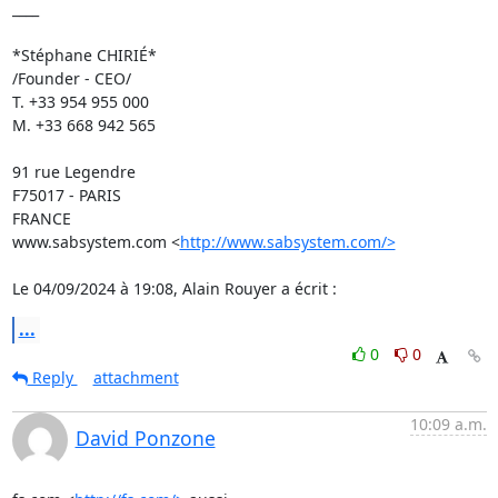
____

*Stéphane CHIRIÉ*

/Founder - CEO/

T. +33 954 955 000

M. +33 668 942 565

91 rue Legendre

F75017 - PARIS

FRANCE

www.sabsystem.com <
http://www.sabsystem.com/>
Le 04/09/2024 à 19:08, Alain Rouyer a écrit :
...
0
0
Reply
attachment
10:09 a.m.
David Ponzone