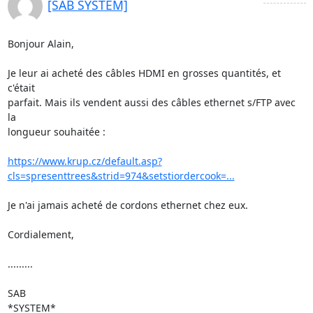
[SAB SYSTEM]
Bonjour Alain,

Je leur ai acheté des câbles HDMI en grosses quantités, et 
c'était 

parfait. Mais ils vendent aussi des câbles ethernet s/FTP avec 
la 

longueur souhaitée :

https://www.krup.cz/default.asp?
cls=spresenttrees&strid=974&setstiordercook=...
Je n'ai jamais acheté de cordons ethernet chez eux.

Cordialement,

.........

SAB

*SYSTEM*
