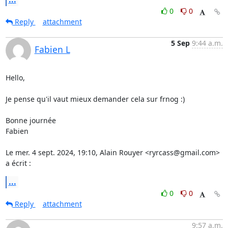
0
0
Reply
attachment
5 Sep
9:44 a.m.
Fabien L
Hello,

Je pense qu'il vaut mieux demander cela sur frnog :)

Bonne journée

Fabien

Le mer. 4 sept. 2024, 19:10, Alain Rouyer <ryrcass@gmail.com> 
a écrit :
...
0
0
Reply
attachment
9:57 a.m.