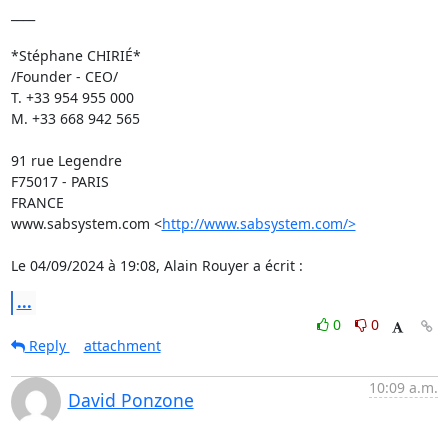
____

*Stéphane CHIRIÉ*

/Founder - CEO/

T. +33 954 955 000

M. +33 668 942 565

91 rue Legendre

F75017 - PARIS

FRANCE

www.sabsystem.com <
http://www.sabsystem.com/>
Le 04/09/2024 à 19:08, Alain Rouyer a écrit :
...
0
0
Reply
attachment
10:09 a.m.
David Ponzone