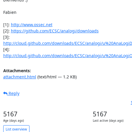
Fabien

[1]: 
http://www.ossec.net
[2]: 
https://github.com/ECSC/analogi/downloads
http://cloud.github.com/downloads/ECSC/analogi/u%20AnaLogiD
http://cloud.github.com/downloads/ECSC/analogi/u%20AnaLogi
Attachments:
attachment.html
(text/html — 1.2 KB)
Reply
5167
5167
Age (days ago)
Last active (days ago)
List overview