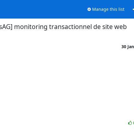
Manage this list
RsAG] monitoring transactionnel de site web
30 Ja