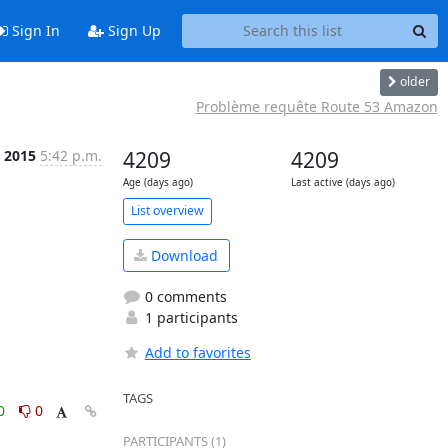
Sign In
Sign Up
older
Problème requête Route 53 Amazon
n 2015
5:42 p.m.
4209
4209
Age (days ago)
Last active (days ago)
List overview
Download
0 comments
1 participants
Add to favorites
TAGS
0
0
PARTICIPANTS (1)