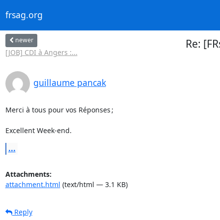
frsag.org
newer
Re: [F
[JOB] CDI à Angers :...
guillaume pancak
Merci à tous pour vos Réponses ; 

Excellent Week-end.
...
Attachments:
attachment.html
(text/html — 3.1 KB)
Reply