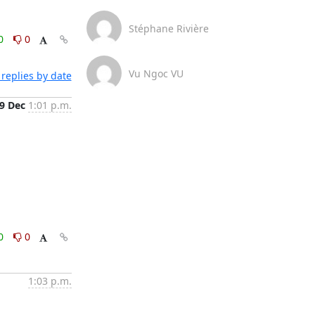
Stéphane Rivière
0
0
Vu Ngoc VU
replies by date
9 Dec
1:01 p.m.
0
0
1:03 p.m.