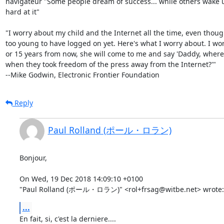
navigateur "Some people dream of success... while others wake 
hard at it" 

"I worry about my child and the Internet all the time, even though
too young to have logged on yet. Here's what I worry about. I worr
or 15 years from now, she will come to me and say 'Daddy, where
when they took freedom of the press away from the Internet?'"

--Mike Godwin, Electronic Frontier Foundation
Reply
Paul Rolland (ポール・ロラン)
Bonjour,

On Wed, 19 Dec 2018 14:09:10 +0100

"Paul Rolland (ポール・ロラン)" <rol+frsag@witbe.net> wrote:
...
En fait, si, c'est la derniere.... 
