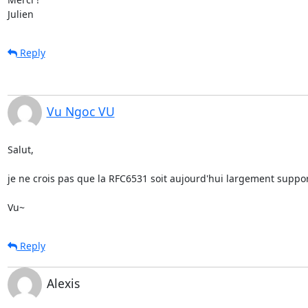
Julien
Reply
Vu Ngoc VU
Salut,

je ne crois pas que la RFC6531 soit aujourd'hui largement suppo
Vu~
Reply
Alexis