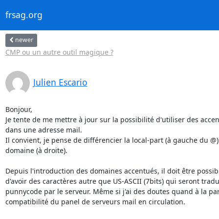
frsag.org
newer
CMP ou un autre outil magique ?
Julien Escario
Bonjour,

Je tente de me mettre à jour sur la possibilité d'utiliser des accent
dans une adresse mail.

Il convient, je pense de différencier la local-part (à gauche du @)
domaine (à droite).

Depuis l'introduction des domaines accentués, il doit être possibl
d'avoir des caractères autre que US-ASCII (7bits) qui seront tradui
punnycode par le serveur. Même si j'ai des doutes quand à la parf
compatibilité du panel de serveurs mail en circulation.
