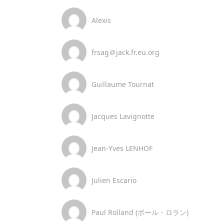
Alexis
frsag＠jack.fr.eu.org
Guillaume Tournat
Jacques Lavignotte
Jean-Yves LENHOF
Julien Escario
Paul Rolland (ポール・ロラン)