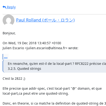
Reply
Paul Rolland (ポール・ロラン)
Bonjour,

On Wed, 19 Dec 2018 13:40:57 +0100

Julien Escario <julien.escario@altinea.fr> wrote:
...
En revanche, qu'en est-il de la local-part ? RFC8222 précise cla
3.2.5. Quoted strings
C'est la 2822 ;)

Elle precise que addr-spec, c'est local-part "@" domain, et que

local-part,ca peut etre une quoted-string.

Donc, en theorie, si ca matche la definition de quoted-string de 3.