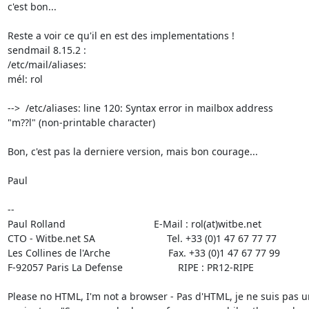
c'est bon... 

Reste a voir ce qu'il en est des implementations !

sendmail 8.15.2 :

/etc/mail/aliases:

mél: rol

-->  /etc/aliases: line 120: Syntax error in mailbox address

"m??l" (non-printable character)

Bon, c'est pas la derniere version, mais bon courage...

Paul

-- 

Paul Rolland                                E-Mail : rol(at)witbe.net

CTO - Witbe.net SA                          Tel. +33 (0)1 47 67 77 77

Les Collines de l'Arche                     Fax. +33 (0)1 47 67 77 99

F-92057 Paris La Defense                    RIPE : PR12-RIPE

Please no HTML, I'm not a browser - Pas d'HTML, je ne suis pas un