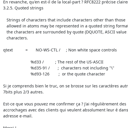
En revanche, qu'en est-il de la local-part ? RFC8222 précise claire
3.2.5. Quoted strings

   Strings of characters that include characters other than those

   allowed in atoms may be represented in a quoted string format, where

   the characters are surrounded by quote (DQUOTE, ASCII value 34)

   characters.

qtext           =       NO-WS-CTL /     ; Non white space controls

                        %d33 /          ; The rest of the US-ASCII

                        %d35-91 /       ;  characters not including "\"

                        %d93-126        ;  or the quote character

Si je comprends bien le truc, on se brosse sur les caractères autr
7bits plus 2/3 autres.

Est-ce que vous pouvez me confirmer ça ? J'ai régulièrement des

accrochages avec des clients qui veulent absolument leur é dans 
adresse e-mail.

Merci !
