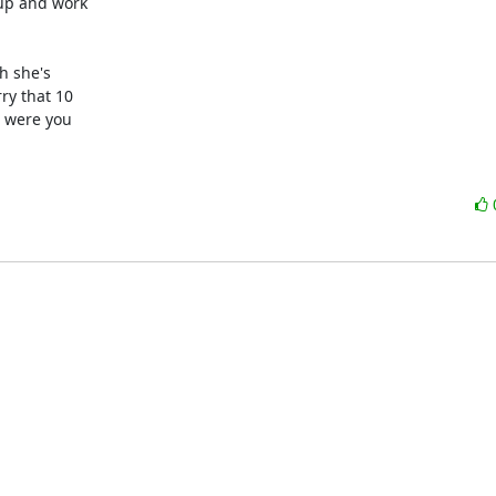
up and work

 she's

y that 10

 were you
