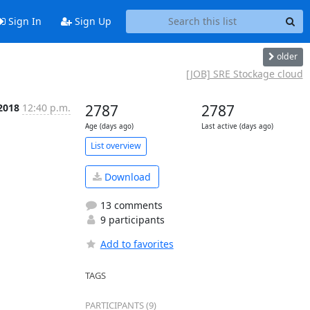
Sign In
Sign Up
older
[JOB] SRE Stockage cloud
 2018
12:40 p.m.
2787
2787
Age (days ago)
Last active (days ago)
List overview
Download
13 comments
9 participants
Add to favorites
TAGS
PARTICIPANTS (9)