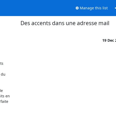
Manage this list
Des accents dans une adresse mail
19 Dec
s

 du

e

ts en

aite
