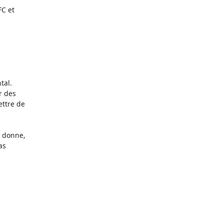
 et 

al.

 des 

ttre de 

 donne, 

s 
