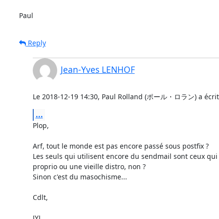
Paul
Reply
Jean-Yves LENHOF
Le 2018-12-19 14:30, Paul Rolland (ポール・ロラン) a écrit
...
Plop,

Arf, tout le monde est pas encore passé sous postfix ?

Les seuls qui utilisent encore du sendmail sont ceux qui o
proprio ou une vieille distro, non ?

Sinon c'est du masochisme...

Cdlt,

JYL