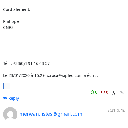
Cordialement,

Philippe

CNRS

Tél. : +33(0)4 91 16 43 57

Le 23/01/2020 à 16:29, x.roca@sipleo.com a écrit :
...
0
0
Reply
8:21 p.m.
merwan.listes＠gmail.com