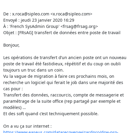
De : x.roca@sipleo.com <x.roca@sipleo.com>

Envoyé : jeudi 23 janvier 2020 16:29

À : 'French SysAdmin Group' <frsag@frsag.org>

Objet : [FRsAG] transfert de données entre poste de travail

Bonjour,

Les opérations de transfert d’un ancien poste ont un nouveau 
poste de travail été fastidieux, répétitif et du coup on oubli 
toujours un truc dans un coin.

Vu la vague de migration à faire ces prochains mois, on 
recherche un logiciel qui ferait le job dans une majorité des 
cas pour :

Transfert des données, raccourcis, compte de messagerie et 
paramétrage de la suite office (rep partagé par exemple et 
modèles) …

Et des soft quand c’est techniquement possible.

https://www.easeus.com/datarecoverywizardpro/drw-pro-