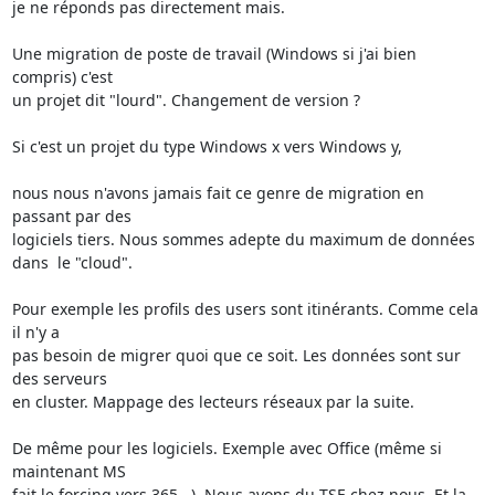
je ne réponds pas directement mais.

Une migration de poste de travail (Windows si j'ai bien 
compris) c'est 

un projet dit "lourd". Changement de version ?

Si c'est un projet du type Windows x vers Windows y,

nous nous n'avons jamais fait ce genre de migration en 
passant par des 

logiciels tiers. Nous sommes adepte du maximum de données 
dans  le "cloud".

Pour exemple les profils des users sont itinérants. Comme cela 
il n'y a 

pas besoin de migrer quoi que ce soit. Les données sont sur 
des serveurs 

en cluster. Mappage des lecteurs réseaux par la suite.

De même pour les logiciels. Exemple avec Office (même si 
maintenant MS 

fait le forcing vers 365...). Nous avons du TSE chez nous. Et la 