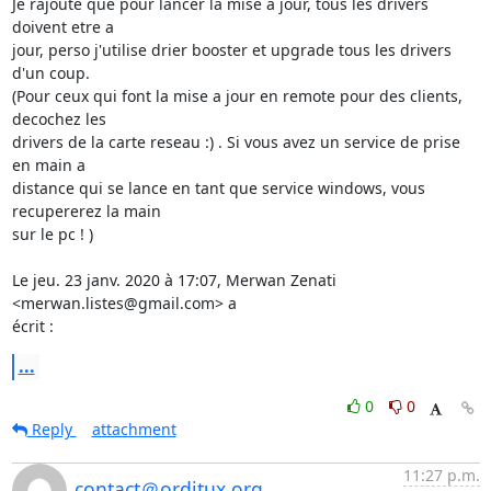
Je rajoute que pour lancer la mise a jour, tous les drivers 
doivent etre a

jour, perso j'utilise drier booster et upgrade tous les drivers 
d'un coup.

(Pour ceux qui font la mise a jour en remote pour des clients, 
decochez les

drivers de la carte reseau :) . Si vous avez un service de prise 
en main a

distance qui se lance en tant que service windows, vous 
recupererez la main

sur le pc ! )

Le jeu. 23 janv. 2020 à 17:07, Merwan Zenati 
<merwan.listes@gmail.com> a

écrit :
...
0
0
Reply
attachment
11:27 p.m.
contact＠orditux.org