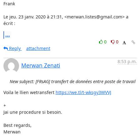
Frank

Le jeu. 23 janv. 2020 à 21:31, <merwan.listes@gmail.com> a 
écrit :
...
0
0
Reply
attachment
8:53 p.m.
Merwan Zenati
New subject: [FRsAG] transfert de données entre poste de travail
Voila le llien wetransfert 
https://we.tl/t-wksgy3WVVJ
+

Jai une procedure si besoin.

Best regards,

Merwan
