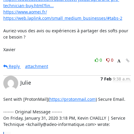
technician-buy.html?lin...
https://www.aomei.fr/
https://web.laplink.com/small_medium_businesses/#tabs-2
Auriez-vous des avis ou expériences à partager des softs pour 
ce besoin ?

Xavier
0
0
Reply
attachment
7 Feb
9:38 a.m.
Julie
Sent with [ProtonMail](
https://protonmail.com
) Secure Email.

‐‐‐‐‐‐‐ Original Message ‐‐‐‐‐‐‐

On Friday, January 31, 2020 3:18 PM, Kevin CHAILLY | Service 
Technique <kchailly@adeo-informatique.com> wrote: