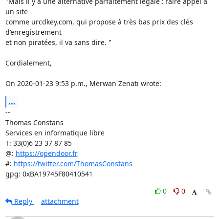
"Mais il y a une alternative parfaitement légale : faire appel à 
un site

comme urcdkey.com, qui propose à très bas prix des clés 
d’enregistrement

et non piratées, il va sans dire. "

Cordialement,

On 2020-01-23 9:53 p.m., Merwan Zenati wrote:
...
-- 

Thomas Constans

Services en informatique libre

T: 33(0)6 23 37 87 85

@: 
https://opendoor.fr
#: 
https://twitter.com/ThomasConstans
gpg: 0xBA19745F80410541
0
0
Reply
attachment