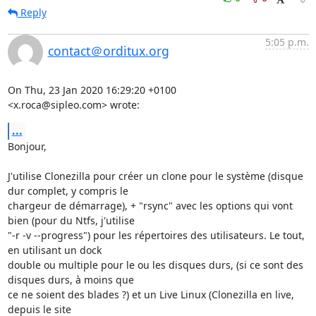
Reply
5:05 p.m.
contact＠orditux.org
On Thu, 23 Jan 2020 16:29:20 +0100

<x.roca@sipleo.com> wrote:
...
Bonjour,

J'utilise Clonezilla pour créer un clone pour le système (disque 
dur complet, y compris le

chargeur de démarrage), + "rsync" avec les options qui vont 
bien (pour du Ntfs, j'utilise

"-r -v --progress") pour les répertoires des utilisateurs. Le tout, 
en utilisant un dock

double ou multiple pour le ou les disques durs, (si ce sont des 
disques durs, à moins que

ce ne soient des blades ?) et un Live Linux (Clonezilla en live, 
depuis le site
