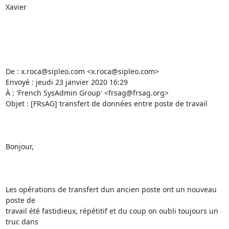
Xavier

De : x.roca@sipleo.com <x.roca@sipleo.com> 

Envoyé : jeudi 23 janvier 2020 16:29

À : 'French SysAdmin Group' <frsag@frsag.org>

Objet : [FRsAG] transfert de données entre poste de travail

Bonjour,

Les opérations de transfert dun ancien poste ont un nouveau 
poste de

travail été fastidieux, répétitif et du coup on oubli toujours un 
truc dans
