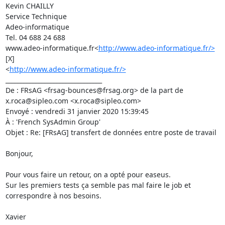
Kevin CHAILLY

Service Technique

Adeo-informatique

Tel. 04 688 24 688

www.adeo-informatique.fr<
http://www.adeo-informatique.fr/>
[X]

<
http://www.adeo-informatique.fr/>
________________________________

De : FRsAG <frsag-bounces@frsag.org> de la part de 
x.roca@sipleo.com <x.roca@sipleo.com>

Envoyé : vendredi 31 janvier 2020 15:39:45

À : 'French SysAdmin Group'

Objet : Re: [FRsAG] transfert de données entre poste de travail

Bonjour,

Pour vous faire un retour, on a opté pour easeus.

Sur les premiers tests ça semble pas mal faire le job et 
correspondre à nos besoins.

Xavier
