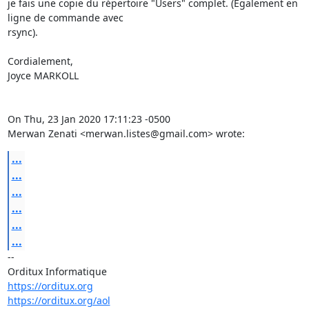
je fais une copie du répertoire "Users" complet. (Également en 
ligne de commande avec

rsync).

Cordialement,

Joyce MARKOLL

On Thu, 23 Jan 2020 17:11:23 -0500

Merwan Zenati <merwan.listes@gmail.com> wrote:
...
...
...
...
...
...
-- 

https://orditux.org
https://orditux.org/aol