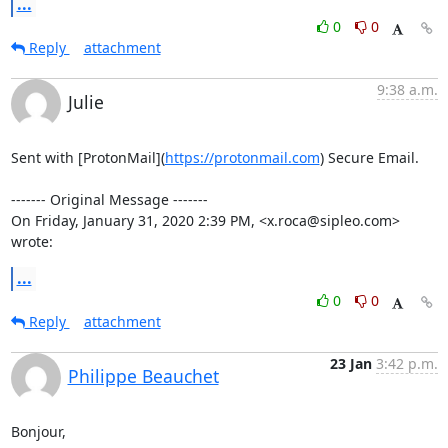
...
0
0
Reply
attachment
9:38 a.m.
Julie
Sent with [ProtonMail](
https://protonmail.com
) Secure Email.

‐‐‐‐‐‐‐ Original Message ‐‐‐‐‐‐‐

On Friday, January 31, 2020 2:39 PM, <x.roca@sipleo.com> 
wrote:
...
0
0
Reply
attachment
23 Jan
3:42 p.m.
Philippe Beauchet
Bonjour,
