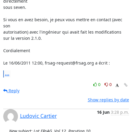
directement

sous seven.

Si vous en avez besoin, je peux vous mettre en contact (avec 
son

autorisation) avec l'ingénieur qui avait fait les modifications

sur la version 2.1.0.

Cordialement

Le 16/06/2011 12:00, frsag-request@frsag.org a écrit :
...
0
0
Reply
Show replies by date
16 Jun
3:28 p.m.
Ludovic Cartier
New subject: Lot FRsAG, Vol 12, Parution 10