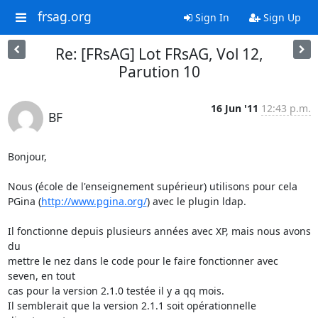
frsag.org
Sign In
Sign Up
Re: [FRsAG] Lot FRsAG, Vol 12,
Parution 10
16 Jun '11
12:43 p.m.
BF
Bonjour,

Nous (école de l'enseignement supérieur) utilisons pour cela

PGina (
http://www.pgina.org/
) avec le plugin ldap.

Il fonctionne depuis plusieurs années avec XP, mais nous avons 
du

mettre le nez dans le code pour le faire fonctionner avec 
seven, en tout

cas pour la version 2.1.0 testée il y a qq mois.

Il semblerait que la version 2.1.1 soit opérationnelle 