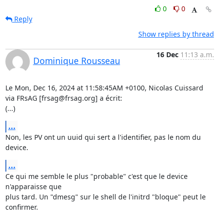
0
0
Reply
Show replies by thread
16 Dec
11:13 a.m.
Dominique Rousseau
Le Mon, Dec 16, 2024 at 11:58:45AM +0100, Nicolas Cuissard 
via FRsAG [frsag@frsag.org] a écrit:

(...)
...
Non, les PV ont un uuid qui sert a l'identifier, pas le nom du 
device.
...
Ce qui me semble le plus "probable" c'est que le device 
n'apparaisse que

plus tard. Un "dmesg" sur le shell de l'initrd "bloque" peut le

confirmer.
