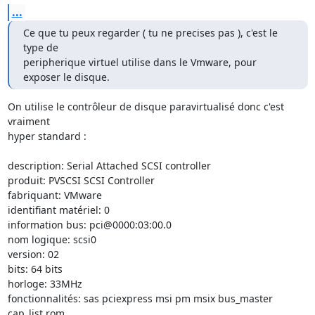
...
Ce que tu peux regarder ( tu ne precises pas ), c'est le 
type de

peripherique virtuel utilise dans le Vmware, pour 
exposer le disque.
On utilise le contrôleur de disque paravirtualisé donc c'est 
vraiment 

hyper standard :

description: Serial Attached SCSI controller

produit: PVSCSI SCSI Controller

fabriquant: VMware

identifiant matériel: 0

information bus: pci@0000:03:00.0

nom logique: scsi0

version: 02

bits: 64 bits

horloge: 33MHz

fonctionnalités: sas pciexpress msi pm msix bus_master 
cap_list rom
