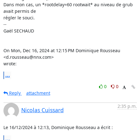
Dans mon cas, un *rootdelay=60 rootwait* au niveau de grub 
avait permis de

régler le souci.

-- 

Gaël SECHAUD

On Mon, Dec 16, 2024 at 12:15 PM Dominique Rousseau 
<d.rousseau@nnx.com>

wrote:
...
0
0
Reply
attachment
2:35 p.m.
Nicolas Cuissard
Le 16/12/2024 à 12:13, Dominique Rousseau a écrit :
...