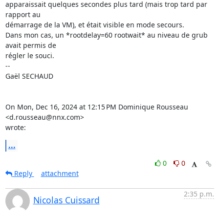
apparaissait quelques secondes plus tard (mais trop tard par 
rapport au

démarrage de la VM), et était visible en mode secours.

Dans mon cas, un *rootdelay=60 rootwait* au niveau de grub 
avait permis de

régler le souci.

-- 

Gaël SECHAUD

On Mon, Dec 16, 2024 at 12:15 PM Dominique Rousseau 
<d.rousseau@nnx.com>

wrote:
...
0
0
Reply
attachment
2:35 p.m.
Nicolas Cuissard