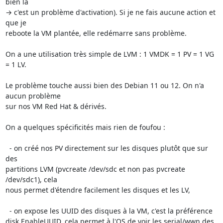
bien là 

→ c'est un problème d'activation). Si je ne fais aucune action et 
que je 

reboote la VM plantée, elle redémarre sans problème.

On a une utilisation très simple de LVM : 1 VMDK = 1 PV = 1 VG 
= 1 LV.

Le problème touche aussi bien des Debian 11 ou 12. On n'a 
aucun problème 

sur nos VM Red Hat & dérivés.

On a quelques spécificités mais rien de foufou :

  - on créé nos PV directement sur les disques plutôt que sur 
des 

partitions LVM (pvcreate /dev/sdc et non pas pvcreate 
/dev/sdc1), cela 

nous permet d'étendre facilement les disques et les LV,

  - on expose les UUID des disques à la VM, c'est la préférence 

disk.EnableUUID, cela permet à l'OS de voir les serial/wwn des 