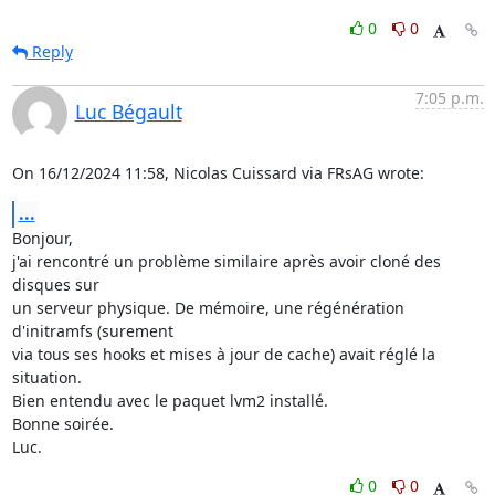
0
0
Reply
7:05 p.m.
Luc Bégault
On 16/12/2024 11:58, Nicolas Cuissard via FRsAG wrote:
...
Bonjour,

j'ai rencontré un problème similaire après avoir cloné des 
disques sur 

un serveur physique. De mémoire, une régénération 
d'initramfs (surement 

via tous ses hooks et mises à jour de cache) avait réglé la 
situation. 

Bien entendu avec le paquet lvm2 installé.

Bonne soirée.

Luc.
0
0