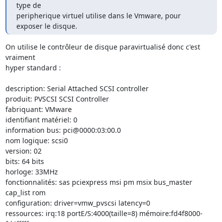
type de

peripherique virtuel utilise dans le Vmware, pour 
exposer le disque.
On utilise le contrôleur de disque paravirtualisé donc c'est 
vraiment 

hyper standard :

description: Serial Attached SCSI controller

produit: PVSCSI SCSI Controller

fabriquant: VMware

identifiant matériel: 0

information bus: pci@0000:03:00.0

nom logique: scsi0

version: 02

bits: 64 bits

horloge: 33MHz

fonctionnalités: sas pciexpress msi pm msix bus_master 
cap_list rom

configuration: driver=vmw_pvscsi latency=0

ressources: irq:18 portE/S:4000(taille=8) mémoire:fd4f8000-