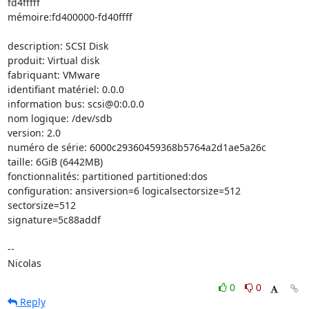
fd4fffff 

mémoire:fd400000-fd40ffff

description: SCSI Disk

produit: Virtual disk

fabriquant: VMware

identifiant matériel: 0.0.0

information bus: scsi@0:0.0.0

nom logique: /dev/sdb

version: 2.0

numéro de série: 6000c29360459368b5764a2d1ae5a26c

taille: 6GiB (6442MB)

fonctionnalités: partitioned partitioned:dos

configuration: ansiversion=6 logicalsectorsize=512 
sectorsize=512 

signature=5c88addf

-- 

Nicolas
0
0
Reply