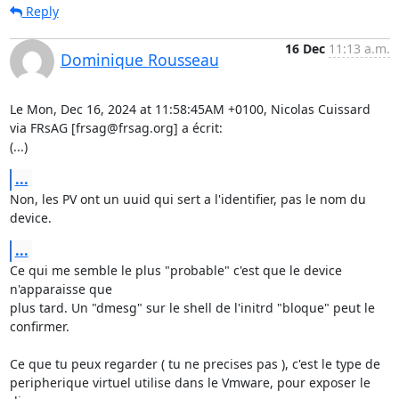
Reply
16 Dec
11:13 a.m.
Dominique Rousseau
Le Mon, Dec 16, 2024 at 11:58:45AM +0100, Nicolas Cuissard 
via FRsAG [frsag@frsag.org] a écrit:

(...)
...
Non, les PV ont un uuid qui sert a l'identifier, pas le nom du 
device.
...
Ce qui me semble le plus "probable" c'est que le device 
n'apparaisse que

plus tard. Un "dmesg" sur le shell de l'initrd "bloque" peut le

confirmer.

Ce que tu peux regarder ( tu ne precises pas ), c'est le type de

peripherique virtuel utilise dans le Vmware, pour exposer le 