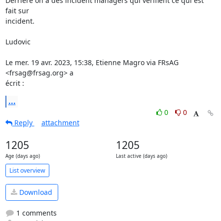
Derrière on a des incident managers qui vérifient ce qui est 
fait sur

incident.

Ludovic

Le mer. 19 avr. 2023, 15:38, Etienne Magro via FRsAG 
<frsag@frsag.org> a

écrit :
...
0
0
Reply
attachment
1205
1205
Age (days ago)
Last active (days ago)
List overview
Download
1 comments